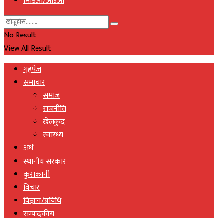
भिडिओ/अडिओ
No Result
View All Result
गृहपेज
समाचार
समाज
राजनीति
खेलकुद
स्वास्थ्य
अर्थ
स्थानीय सरकार
कुराकानी
विचार
विज्ञान/प्रबिधि
सम्पादकीय