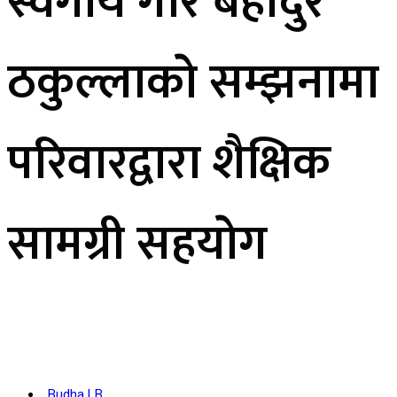
स्वर्गीय गाेरे बहादुर
ठकुल्लाकाे सम्झनामा
परिवारद्वारा शैक्षिक
सामग्री सहयाेग
Budha LB