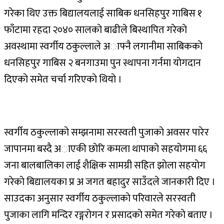
गरेका थिए उक्त बिद्यालयलाई साबिक धनसिहपुर गाबिस १
फाँटामा रहदा २०४० सालकाे बाढीले बिस्थापित गरेकाे
अवस्थामा स्वर्गीय ठकुल्लाले अाफ्नै लगानीमा साबिककाे
धनसिहपुर गाबिस २ बनगाउमा पुन स्थापना गर्नमा याेगदान
दिएकाे समेत चर्चा गरिएकाे थियाे ।
स्वर्गीय ठकुल्लाकाे सम्झनामा सरस्वती पुजाकाे अवसर पारेर
जापानमा बस्दै अाएकी छाेरि कमला थापाकाे सहयाेगमा ६६
जना बालबालिका लाई शैक्षिक सामग्री सहित झाेला सहयाेग
गरेकाे बिद्यालयका प्र अ जगत बहादुर साउँदले जानकारी दिए ।
साउदका अनुसार स्वर्गीय ठकुल्लाकाे परिवारले सरस्वती
पुजाका लागि मन्दिर रङ्गराेगन र प्रसादकाे समेत गरेकाे बताए ।