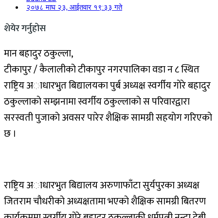
२०७८ माघ २३, आईतवार १९:३३ गते
शेयेर गर्नुहोस
मान बहादुर ठकुल्ला,
टीकापुर / कैलालीको टीकापुर नगरपालिका वडा न ८ स्थित
राष्ट्रिय अाधारभुत बिद्यालयका पुर्ब अध्यक्ष स्वर्गीय गाेरे बहादुर
ठकुल्लाकाे सम्झनामा स्वर्गीय ठकुल्लाकाे स परिवारद्वारा
सरस्वती पुजाकाे अवसर पारेर शैक्षिक सामग्री सहयाेग गरिएकाे
छ ।
राष्ट्रिय अाधारभुत बिद्यालय अरुणाफाँटा सुर्यपुरका अध्यक्ष
जितराम चाैधरीकाे अध्यक्षतामा भएकाे शैक्षिक सामग्री बितरण
कार्यक्रममा स्वर्गीय गाेरे बहादुर ठकुल्लाकी धर्मपत्नी नन्दा देबी