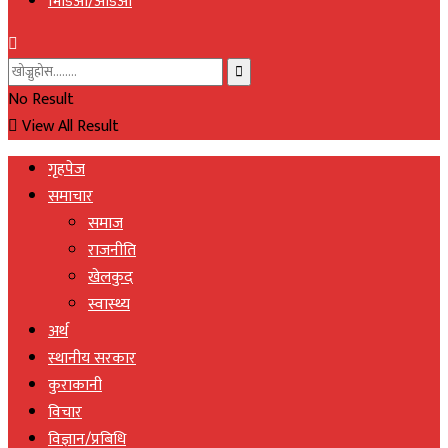
भिडिओ/अडिओ
No Result
View All Result
गृहपेज
समाचार
समाज
राजनीति
खेलकुद
स्वास्थ्य
अर्थ
स्थानीय सरकार
कुराकानी
विचार
विज्ञान/प्रबिधि