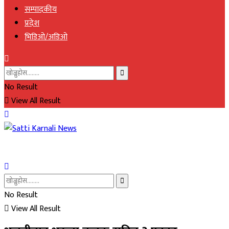
सम्पादकीय
प्रदेश
भिडिओ/अडिओ
No Result
View All Result
No Result
View All Result