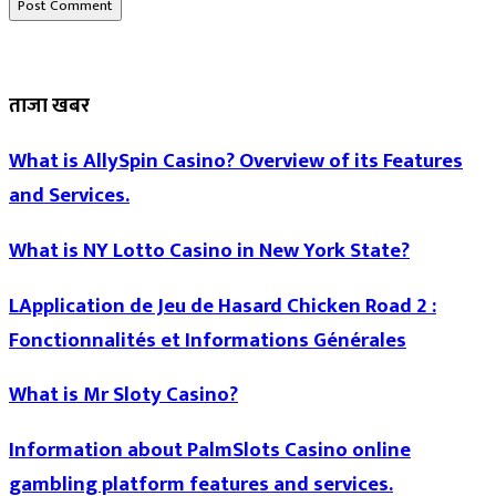
ताजा खबर
What is AllySpin Casino? Overview of its Features
and Services.
What is NY Lotto Casino in New York State?
LApplication de Jeu de Hasard Chicken Road 2 :
Fonctionnalités et Informations Générales
What is Mr Sloty Casino?
Information about PalmSlots Casino online
gambling platform features and services.