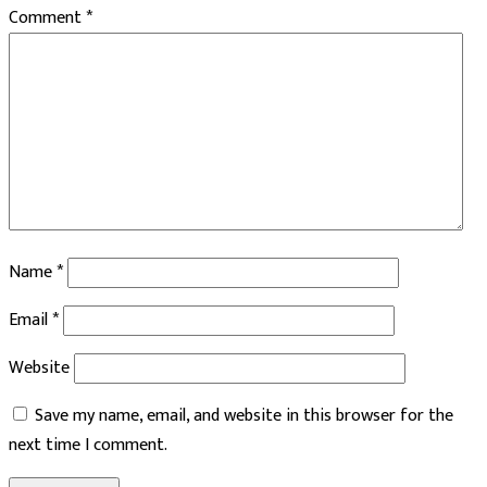
Comment
*
Name
*
Email
*
Website
Save my name, email, and website in this browser for the
next time I comment.