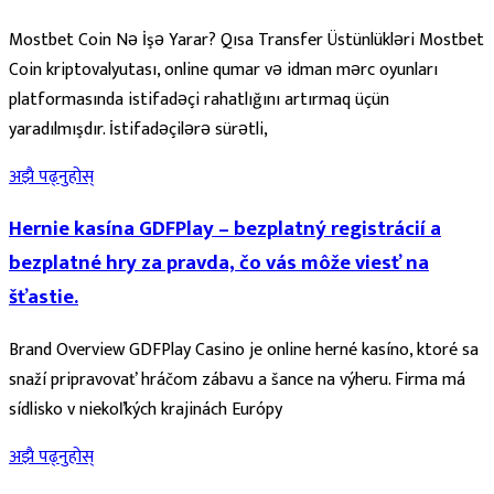
Mostbet Coin Nə İşə Yarar? Qısa Transfer Üstünlükləri Mostbet
Coin kriptovalyutası, online qumar və idman mərc oyunları
platformasında istifadəçi rahatlığını artırmaq üçün
yaradılmışdır. İstifadəçilərə sürətli,
अझै पढ्नुहोस्
Hernie kasína GDFPlay – bezplatný registrácií a
bezplatné hry za pravda, čo vás môže viesť na
šťastie.
Brand Overview GDFPlay Casino je online herné kasíno, ktoré sa
snaží pripravovať hráčom zábavu a šance na výheru. Firma má
sídlisko v niekoľkých krajinách Európy
अझै पढ्नुहोस्