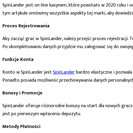
SpinLander jest on-line kasynem, które powstało w 2020 roku i o
tym artykule omówimy wszystkie aspekty tej marki, aby dowiedzie
Proces Rejestrowania
Aby zacząć grać w SpinLander, należy przejść proces rejestracji. 
Po skompletowaniu danych przyjdzie mu zalogować się do swojeg
Funkcje Konta
Konto w SpinLander jest
SpinLander
bardzo elastyczne i pozwala 
Ponadto posiada możliwość przechowywania danych personalnych
Bonusy i Promocje
SpinLander oferuje różnorodne bonusy na start dla nowych gracz
jest po pierwszym wpłaceniu depozytu.
Metody Płatności