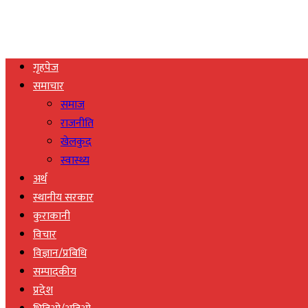
गृहपेज
समाचार
समाज
राजनीति
खेलकुद
स्वास्थ्य
अर्थ
स्थानीय सरकार
कुराकानी
विचार
विज्ञान/प्रबिधि
सम्पादकीय
प्रदेश