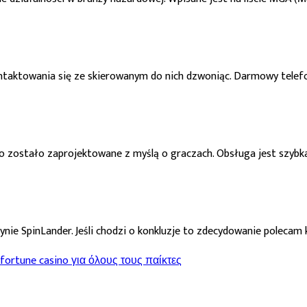
ntaktowania się ze skierowanym do nich dzwoniąc. Darmowy telef
 zostało zaprojektowane z myślą o graczach. Obsługa jest szybk
ie SpinLander. Jeśli chodzi o konkluzje to zdecydowanie polecam 
fortune casino για όλους τους παίκτες