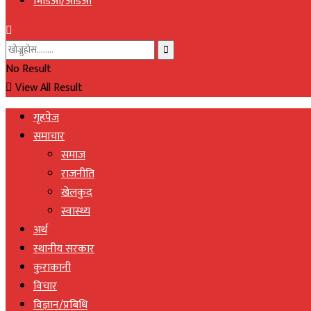
भिडिओ/अडिओ
No Result
View All Result
गृहपेज
समाचार
समाज
राजनीति
खेलकुद
स्वास्थ्य
अर्थ
स्थानीय सरकार
कुराकानी
विचार
विज्ञान/प्रबिधि