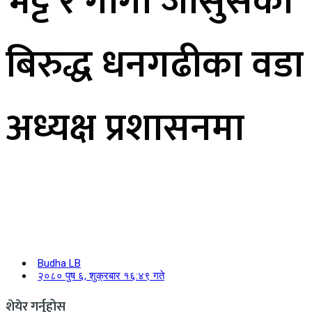
भट्ट र गोगा जासुसका
बिरुद्ध धनगढीका वडा
अध्यक्ष प्रशासनमा
Budha LB
२०८० पुष ६, शुक्रबार १६:४९ गते
शेयेर गर्नुहोस