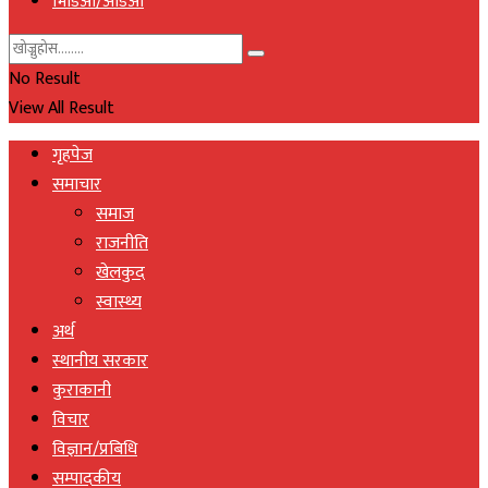
भिडिओ/अडिओ
No Result
View All Result
गृहपेज
समाचार
समाज
राजनीति
खेलकुद
स्वास्थ्य
अर्थ
स्थानीय सरकार
कुराकानी
विचार
विज्ञान/प्रबिधि
सम्पादकीय