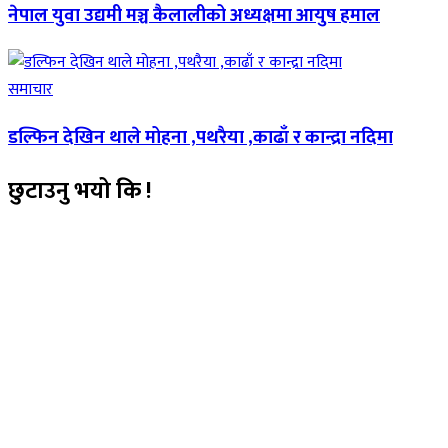
नेपाल युवा उद्यमी मञ्च कैलालीको अध्यक्षमा आयुष हमाल
समाचार
डल्फिन देखिन थाले मोहना ,पथरैया ,काढाँ र कान्द्रा नदिमा
छुटाउनु भयो कि !