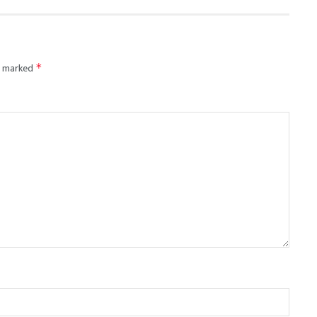
re marked
*