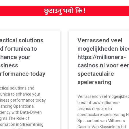
छुटाउनु भयो कि !
actical solutions
Verrassend veel
d fortunica to
mogelijkheden bie
hance your
https://millioners-
siness
casinos.nl voor ee
rformance today
spectaculaire
spelervaring
ctical solutions and
tunica to enhance your
Verrassend veel mogelijkhe
iness performance today
biedt https://millioners-
ancing Operational
casinos.nl voor een
iciency with Data-Driven
spectaculaire spelervaring H
ights The Role of
Spelaanbod van Millioners
omation in Streamlining
Casino: Van Klassiekers tot