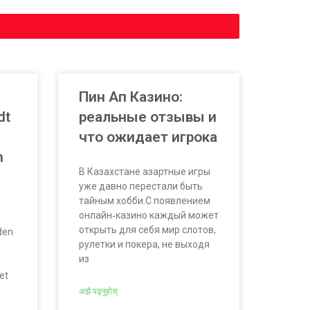
Пин Ап Казино:
dt
реальные отзывы и
что ожидает игрока
n
В Казахстане азартные игры
уже давно перестали быть
тайным хобби.С появлением
онлайн‑казино каждый может
открыть для себя мир слотов,
den
рулетки и покера, не выходя
из
et
अझै पढ्नुहोस्