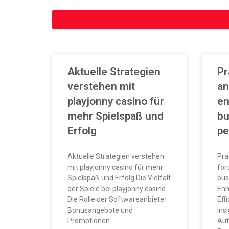
Aktuelle Strategien
Pr
verstehen mit
an
playjonny casino für
en
mehr Spielspaß und
bu
Erfolg
pe
Aktuelle Strategien verstehen
Pra
mit playjonny casino für mehr
for
Spielspaß und Erfolg Die Vielfalt
bus
der Spiele bei playjonny casino
Enh
Die Rolle der Softwareanbieter
Eff
Bonusangebote und
Ins
Promotionen
Aut