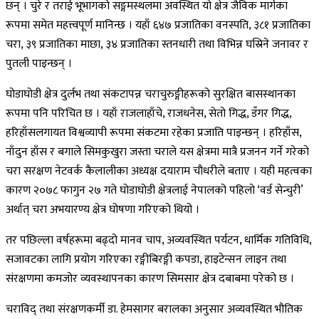
छन् । चुरे र तराई भूभागको सङ्गमस्थलमा अवस्थित यो क्षेत्र जैविक मार्गका
रूपमा समेत महत्त्वपूर्ण मानिन्छ । यहाँ ६४७ प्रजातिका वनस्पति, ३८१ प्रजातिका
चरा, ३९ प्रजातिका माछा, ३४ प्रजातिका स्तनधारी तथा विभिन्न घस्रिने जनावर र
पुतली पाइन्छन् ।
घोडाघोडी क्षेत्र दुर्लभ तथा संकटापन्न चराचुरुङ्गीहरूको सुरक्षित बासस्थानका
रूपमा पनि परिचित छ । यहाँ राजलाहाँचे, राजधनेस, सेतो गिद्ध, डँगर गिद्ध,
हरिहाँसलगायत विश्वव्यापी रूपमा संकटमा रहेका प्रजाति पाइन्छन् । हरिहाँस,
नाँदुन हाँस र बगाले सिमकुखुरा जस्ता चराले यस क्षेत्रमा मात्रै प्रजनन गर्ने गरेको
चरा सरक्षण नेटवर्क कैलालीका अध्यक्ष दयाराम चौधरीले बताए । यही महत्वका
कारण २०७८ फागुन २७ गते घोडाघोडी क्षेत्रलाई नेपालको पहिलो ‘वर्ड सेन्चुरी’
अर्थात् चरा अभयारण्य क्षेत्र घोषणा गरिएको थियो ।
तर पछिल्ला वर्षहरूमा बढ्दो मानव चाप, अव्यवस्थित पर्यटन, धार्मिक गतिविधि,
सजावटका लागि प्रयोग गरिएका रङ्गीबिरङ्गी कपडा, हाइटेन्सन लाइन तथा
संरक्षणमा कमजोर व्यवस्थापनका कारण सिमसार क्षेत्र दबाबमा परेको छ ।
चराविद् तथा संरक्षणकर्मी डा. हेमसागर बरालका अनुसार अव्यवस्थित भौतिक