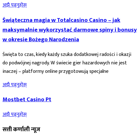
अझै पढ्नुहोस्
Świąteczna magia w Totalcasino Casino – jak
maksymalnie wykorzystać darmowe spiny i bonusy
w okresie Bożego Narodzenia
Święta to czas, kiedy każdy szuka dodatkowej radości i okazji
do podwójnej nagrody. W świecie gier hazardowych nie jest
inaczej – platformy online przygotowują specjalne
अझै पढ्नुहोस्
Mostbet Casino Pt
अझै पढ्नुहोस्
सत्ती कर्णाली न्यूज