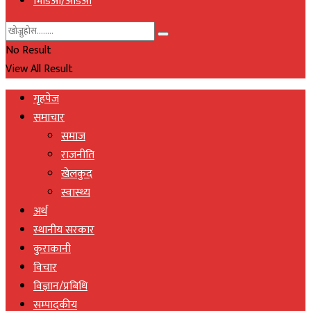
भिडिओ/अडिओ
No Result
View All Result
गृहपेज
समाचार
समाज
राजनीति
खेलकुद
स्वास्थ्य
अर्थ
स्थानीय सरकार
कुराकानी
विचार
विज्ञान/प्रबिधि
सम्पादकीय