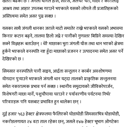
खतरा बढेको छ । जंगली धानले हाँस, सारस, जलचर चरा, माछा र कीरालाई
आश्रय तथा आहार उपलब्ध गराउने भएकाले यसको लोपले ती प्रजातिहरूको
अस्तित्वमा समेत असर पुग्न सक्छ ।
यसका साथै जंगली धानका जराले माटो समातेर राख्ने भएकाले यसको अभावमा
किनार कटान बढ्ने, तालमा हिलो जम्ने र पानीको गुणस्तर बिग्रिने समस्या देखिन
सक्ने विज्ञहरू बताउँछन् । धेरै माछाका भुरा जंगली घाँस तथा धान भएको क्षेत्रमा
हुर्कने भएकाले वनस्पति नष्ट हुँदा माछाको प्रजनन र उत्पादनमा समेत असर पर्ने
देखिएको छ ।
सिमसार वनस्पतिले पानी सञ्चय, आर्द्रता सन्तुलन र कार्बन अवशोषणमा
योगदान पुर्‍याउने भएकाले जंगली धान घट्दा तालको प्राकृतिक सन्तुलनमा
समेत नकारात्मक प्रभाव पर्न सक्छ । स्थानीय समुदायको जीविकोपार्जन,
विशेषगरी माछा मार्ने, पशुचौपाया चराउने र पर्यावरणीय पर्यटनमा निर्भर
परिवारहरू पनि यसबाट प्रभावित हुन थालेका छन् ।
दुई हजार ५६३ हेक्टर क्षेत्रफलमा फैलिएको घोडाघोडी सिमसारभित्र घोडाघोडी,
नकरोडलगायत २४ वटा ताल रहेका छन्, जसले १४७ हेक्टर भूभाग ओगटेका