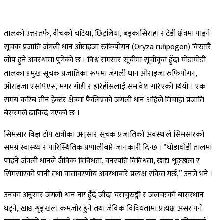
तालको उत्तरतर्फ, बीचको चटिया, छिट्लिया, बड्कासिराहा र टेडी क्षेत्रमा पाइने
सूचक प्रजाति जंगली धान ओराइजा रुफिपोगन (Oryza rufipogon) विस्तारै
लोप हुने अवस्थामा पुगेको छ । विश्व रामसार सूचीमा सूचीकृत हुँदा घोडाघोडी
तालका प्रमुख सूचक प्रजातिका रूपमा जंगली धान ओराइजा रुफिपोगन,
ओराइजा एसपिएस, मगर गोही र हरिहाँसलाई समावेश गरिएको थियो । एक
समय करिब तीन हेक्टर क्षेत्रमा फैलिएको जंगली धान अहिले मिचाहा प्रजाति
बेसरमले ढाकिँदै गएको छ ।
सिमसार विज्ञ टोप खत्रीका अनुसार सूचक प्रजातिको अवस्थाले सिमसारको
समग्र स्वास्थ्य र पारिस्थितिक प्रणालीबारे जानकारी दिन्छ । “घोडाघोडी तालमा
पाइने जंगली धानले जैविक विविधता, वनस्पति विविधता, खाद्य शृङ्खला र
सिमसारको पानी तथा वातावरणीय अवस्थाबारे प्रत्यक्ष संकेत गर्छ,” उनले भने ।
उनका अनुसार जंगली धान नष्ट हुँदै जाँदा चराचुरुङ्गी र जलचरको बासस्थान
घट्ने, खाद्य शृङ्खला कमजोर हुने तथा जैविक विविधतामा प्रत्यक्ष असर पर्ने