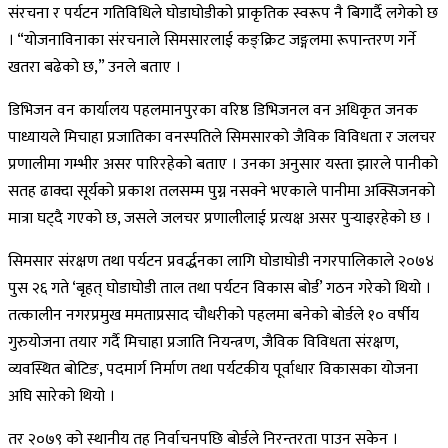
संरचना र पर्यटन गतिविधिले घोडाघोडीको प्राकृतिक स्वरूप नै बिगार्दै लगेको छ
। “योजनाविनाका संरचनाले सिमसारलाई कङ्क्रिट जङ्गलमा रूपान्तरण गर्ने
खतरा बढेको छ,” उनले बताए ।
डिभिजन वन कार्यालय पहलमानपुरका वरिष्ठ डिभिजनल वन अधिकृत जनक
पाध्यायले मिचाहा प्रजातिका वनस्पतिले सिमसारको जैविक विविधता र जलचर
प्रणालीमा गम्भीर असर पारिरहेको बताए । उनका अनुसार यस्ता झारले पानीको
सतह ढाक्दा सूर्यको प्रकाश तलसम्म पुग्न नसक्ने भएकाले पानीमा अक्सिजनको
मात्रा घट्दै गएको छ, जसले जलचर प्रणालीलाई प्रत्यक्ष असर पुर्‍याइरहेको छ ।
सिमसार संरक्षण तथा पर्यटन प्रवर्द्धनका लागि घोडाघोडी नगरपालिकाले २०७४
पुस २६ गते ‘बृहत् घोडाघोडी ताल तथा पर्यटन विकास बोर्ड’ गठन गरेको थियो ।
तत्कालीन नगरप्रमुख ममताप्रसाद चौधरीको पहलमा बनेको बोर्डले १० वर्षीय
गुरुयोजना तयार गर्दै मिचाहा प्रजाति नियन्त्रण, जैविक विविधता संरक्षण,
व्यवस्थित बोटिङ, पदमार्ग निर्माण तथा पर्यटकीय पूर्वाधार विकासका योजना
अघि सारेको थियो ।
तर २०७९ को स्थानीय तह निर्वाचनपछि बोर्डले निरन्तरता पाउन सकेन ।