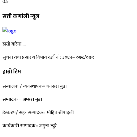
सत्ती कर्णाली न्यूज
हाम्रो बारेमा ….
सुचना तथा प्रसारण विभाग दर्ता नं : ३०६५– ०७८/०७९
हाम्रो टिम
सन्चालक / व्यवस्थापक= धनसरा बुढा
सम्पादक = अप्सरा बुढा
डेस्कटप/ सह- सम्पादक= माेहित श्रीपाइली
कार्यकारी सम्पादक= जमुना न्युरे