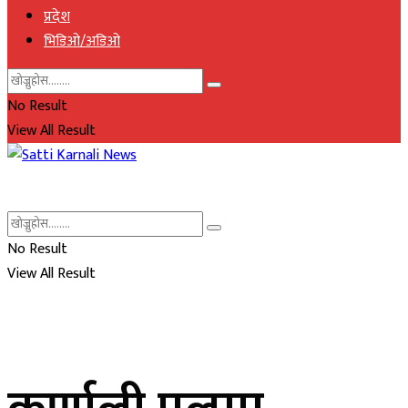
प्रदेश
भिडिओ/अडिओ
No Result
View All Result
No Result
View All Result