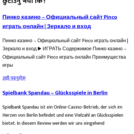
छुटाउनु भयो कि !
Пинко казино – Официальный сайт Pinco
играть онлайн | Зеркало и вход
Пинко казино – Официальный сайт Pinco играть онлайн |
Зеркало и вход ▶️ ИГРАТЬ Содержимое Пинко казино –
Официальный сайт Pinco играть онлайн Преимущества
игры
अझै पढ्नुहोस्
Spielbank Spandau – Glücksspiele in Berlin
Spielbank Spandau ist ein Online-Casino-Betrieb, der sich im
Herzen von Berlin befindet und eine Vielzahl an Glücksspielen
bietet. In diesem Review werden wir uns eingehend