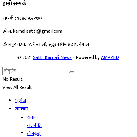
हाम्रो सम्पर्क
सम्पर्क : ९८४८५६२२७०
इमेल: karnalisatti@gmail.com
टीकापुर न
.पा.–१, कैलाली, सुदूरपश्चीम प्रदेश, नेपाल
© 2021
Satti Karnali News
- Powered by
AMAZED
.
No Result
View All Result
गृहपेज
समाचार
समाज
राजनीति
खेलकुद