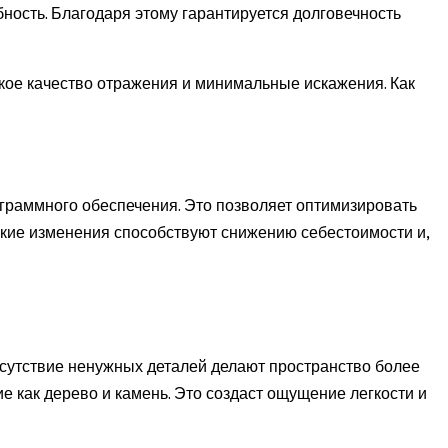
ность. Благодаря этому гарантируется долговечность
кое качество отражения и минимальные искажения. Как
раммного обеспечения. Это позволяет оптимизировать
акие изменения способствуют снижению себестоимости и,
сутствие ненужных деталей делают пространство более
как дерево и камень. Это создаст ощущение легкости и