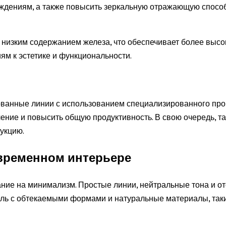
еждениям, а также повысить зеркальную отражающую способ
 низким содержанием железа, что обеспечивает более высо
ям к эстетике и функциональности.
ванные линии с использованием специализированного прог
ение и повысить общую продуктивность. В свою очередь, т
укцию.
овременном интерьере
ие на минимализм. Простые линии, нейтральные тона и от
ь с обтекаемыми формами и натуральные материалы, такие 