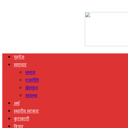
गृहपेज
समाचार
समाज
राजनीति
खेलकुद
स्वास्थ्य
अर्थ
स्थानीय सरकार
कुराकानी
विचार