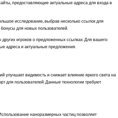
сайты, предоставляющие актуальные адреса для входа в
ольшое исследование, выбрав несколько ссылок для
е бонусы для новых пользователей.
ы других игроков о предложенных ссылках. Для вашего
ные адреса и актуальные предложения.
й улучшает видимость и снижает влияние яркого света на
рт для пользователей. Данные технологии требуют
 Использование наноразмерных частиц позволяет