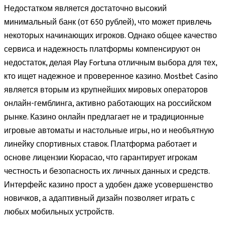
Недостатком является достаточно высокий
минимальный банк (от 650 рублей), что может привлечь
некоторых начинающих игроков. Однако общее качество
сервиса и надежность платформы компенсируют он
недостаток, делая Play Fortuna отличным выбора для тех,
кто ищет надежное и проверенное казино. Mostbet Casino
является вторым из крупнейших мировых операторов
онлайн-гемблинга, активно работающих на российском
рынке. Казино онлайн предлагает не и традиционные
игровые автоматы и настольные игры, но и необъятную
линейку спортивных ставок. Платформа работает и
основе лицензии Кюрасао, что гарантирует игрокам
честность и безопасность их личных данных и средств.
Интерфейс казино прост а удобен даже усовершенство
новичков, а адаптивный дизайн позволяет играть с
любых мобильных устройств.