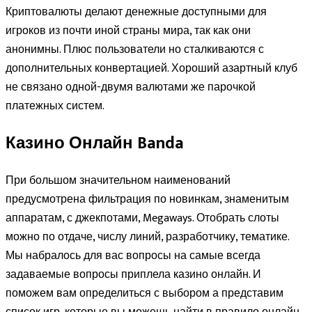
Криптовалюты делают денежные доступными для
игроков из почти иной страны мира, так как они
анонимны. Плюс пользователи но сталкиваются с
дополнительных конвертацией. Хороший азартный клуб
не связано одной-двумя валютами же парочкой
платежных систем.
Казино Онлайн Banda
При большом значительном наименований
предусмотрена фильтрация по новинкам, знаменитым
аппаратам, с джекпотами, Megaways. Отобрать слоты
можно по отдаче, числу линий, разработчику, тематике.
Мы набралось для вас вопросы на самые всегда
задаваемые вопросы приплела казино онлайн. И
поможем вам определиться с выбором а представим