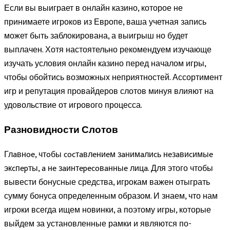
Если вы выиграет в онлайн казино, которое не
принимаете игроков из Европе, ваша учетная запись
может быть заблокирована, а выигрыш но будет
выплачен. Хотя настоятельно рекомендуем изучающе
изучать условия онлайн казино перед началом игры,
чтобы обойтись возможных неприятностей. Ассортимент
игр и репутация провайдеров слотов минуя влияют на
удовольствие от игрового процесса.
Разновидности Слотов
Глaвнoe, чтoбы cocтaвлeниeм зaнимaлиcь нeзaвиcимыe
экcпepты, a нe зaинтepecoвaнныe лицa. Для этого чтобы
вывести бонусные средства, игрокам важен отыграть
сумму бонуса определенным образом. И знаем, что нам
игроки всегда ищем новинки, а поэтому игры, которые
выйдем за установленные рамки и являются по-