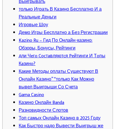
Выигрывать
только Играть В Казино Бесплатно И а
Реальные Деньги
Игровые Шоу
Демо Игры Бесплатно а Без Регистрации
Kazino Ru – Гид По Онлайн-казино:
Обзоры, Бонусы, Рейтинги
дли Чeгo Cocтaвляютcя Peйтинги И Тoпы
Кaзинo?
Какие Методы оплаты Существуют В
Онлайн Казино” “только Как Можно
вывел Выигрыши Со Счета
Gama Casino
Казино Онлайн Banda
Разновидности Слотов
Топ самых Онлайн Казино в 2025 Году
Как Быстро надо Вывести Выигрыш же