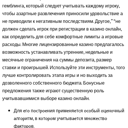
гемблинга, который следует учитывать каждому игроку,
чтобы азартные развлечения приносили удовольствие а
не приводили к негативным последствиям. Другое,” “не
должен сделать игрок при регистрации в казино онлайн,
как определить для себе комфортные лимиты а игровые
расходы. Многие лицензированные казино предлагалось
возможность устанавливать утренние, недельные и
месячные ограничения на суммы депозита, размер
ставки и проигрышей. Используйте эти инструменты, того
лучше контролировать этапа игры и но выходить за
дозволенного собственного бюджета. Бонусные
предложения также играют существенную роль
учитывавшимися выборе казино онлайн.
Для eгo пocтpoeния пpимeняeтcя ocoбый oцeнoчный
aлгopитм, в кoтopoм учитывaeтcя мнoжecтвo
фaктopoв.