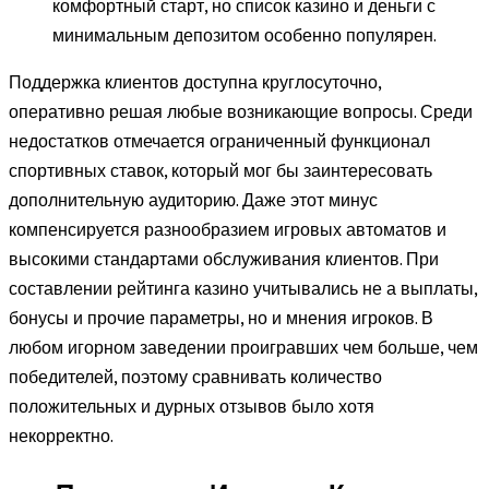
комфортный старт, но список казино и деньги с
минимальным депозитом особенно популярен.
Поддержка клиентов доступна круглосуточно,
оперативно решая любые возникающие вопросы. Среди
недостатков отмечается ограниченный функционал
спортивных ставок, который мог бы заинтересовать
дополнительную аудиторию. Даже этот минус
компенсируется разнообразием игровых автоматов и
высокими стандартами обслуживания клиентов. При
составлении рейтинга казино учитывались не а выплаты,
бонусы и прочие параметры, но и мнения игроков. В
любом игорном заведении проигравших чем больше, чем
победителей, поэтому сравнивать количество
положительных и дурных отзывов было хотя
некорректно.