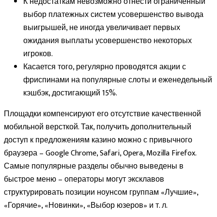
К недостаткам невозможно отнести ограниченный
выбор платежных систем усовершенство вывода
выигрышей, не иногда увеличивает первых
ожидания выплаты усовершенство некоторых
игроков.
Касается того, регулярно проводятся акции с
фриспинами на популярные слоты и еженедельный
кэшбэк, достигающий 15%.
Площадки компенсируют его отсутствие качественной
мобильной версткой. Так, получить дополнительный
доступ к предложениям казино можно с привычного
браузера – Google Chrome, Safari, Opera, Mozilla Firefox.
Самые популярные разделы обычно выведены в
быстрое меню – операторы могут эксклавов
структурировать позиции ноунсом группам «Лучшие»,
«Горячие», «Новинки», «Выбор юзеров» и т. л.