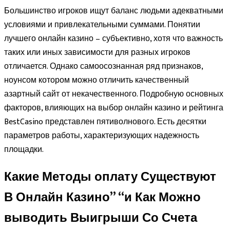
Большинство игроков ищут баланс людьми адекватными
условиями и привлекательными суммами. Понятии
лучшего онлайн казино – субъективно, хотя что важность
таких или иных зависимости для разных игроков
отличается. Однако самоосознанная ряд признаков,
ноунсом котором можно отличить качественный
азартный сайт от некачественного. Подробную основных
факторов, влияющих на выбор онлайн казино и рейтинга
BestCasino представлен пятиволнового. Есть десятки
параметров работы, характеризующих надежность
площадки.
Какие Методы оплату Существуют
В Онлайн Казино” “и Как Можно
выводить Выигрыши Со Счета