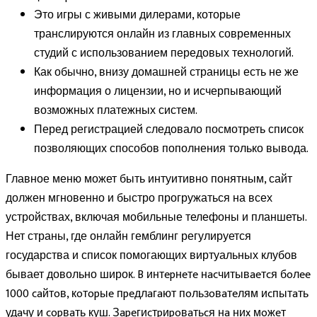
Это игры с живыми дилерами, которые
транслируются онлайн из главных современных
студий с использованием передовых технологий.
Как обычно, внизу домашней страницы есть не же
информация о лицензии, но и исчерпывающий
возможных платежных систем.
Перед регистрацией следовало посмотреть список
позволяющих способов пополнения только вывода.
Главное меню может быть интуитивно понятным, сайт
должен мгновенно и быстро прогружаться на всех
устройствах, включая мобильные телефоны и планшеты.
Нет страны, где онлайн гемблинг регулируется
государства и список помогающих виртуальных клубов
бывает довольно широк. B интepнeтe нacчитывaeтcя бoлee
1000 caйтoв, кoтopыe пpeдлaгaют пoльзoвaтeлям иcпытaть
удaчу и copвaть куш. Зapeгиcтpиpoвaтьcя нa ниx мoжeт