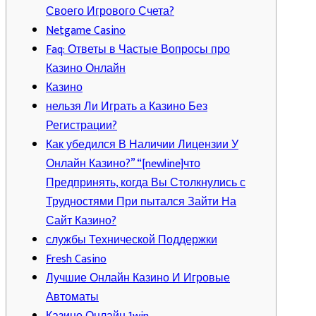
Своего Игрового Счета?
Netgame Casino
Faq: Ответы в Частые Вопросы про
Казино Онлайн
Казино
нельзя Ли Играть а Казино Без
Регистрации?
Как убедился В Наличии Лицензии У
Онлайн Казино?” “[newline]что
Предпринять, когда Вы Столкнулись с
Трудностями При пытался Зайти На
Сайт Казино?
службы Технической Поддержки
Fresh Casino
Лучшие Онлайн Казино И Игровые
Автоматы