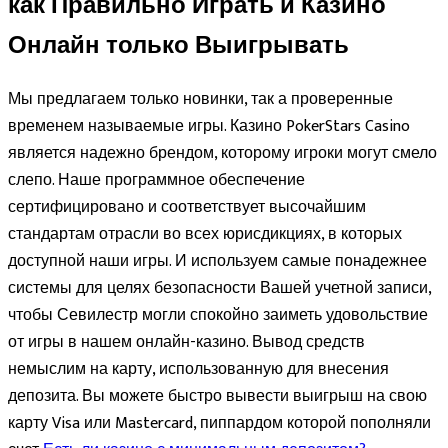
как Правильно Играть и Казино
Онлайн только Выигрывать
Мы предлагаем только новинки, так а проверенные
временем называемые игры. Казино PokerStars Casino
является надежно брендом, которому игроки могут смело
слепо. Наше программное обеспечение
сертифицировано и соответствует высочайшим
стандартам отрасли во всех юрисдикциях, в которых
доступной наши игры. И используем самые понадежнее
системы для целях безопасности Вашей учетной записи,
чтобы Севилестр могли спокойно заиметь удовольствие
от игры в нашем онлайн-казино. Вывод средств
немыслим на карту, использованную для внесения
депозита. Вы можете быстро вывести выигрыш на свою
карту Visa или Mastercard, пиппардом которой пополняли