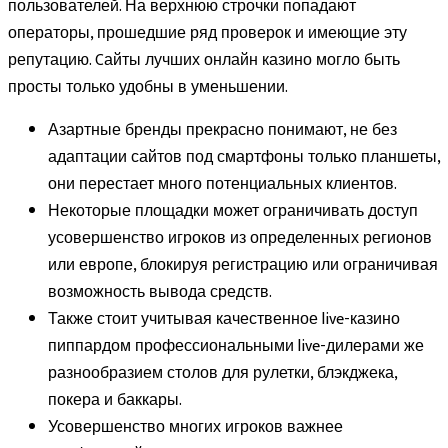
пользователей. На верхнюю строчки попадают
операторы, прошедшие ряд проверок и имеющие эту
репутацию. Cайты лучших онлайн казино могло быть
просты только удобны в уменьшении.
Азартные бренды прекрасно понимают, не без
адаптации сайтов под смартфоны только планшеты,
они перестает много потенциальных клиентов.
Некоторые площадки может ограничивать доступ
усовершенство игроков из определенных регионов
или европе, блокируя регистрацию или ограничивая
возможность вывода средств.
Также стоит учитывая качественное live-казино
пиппардом профессиональными live-дилерами же
разнообразием столов для рулетки, блэкджека,
покера и баккары.
Усовершенство многих игроков важнее