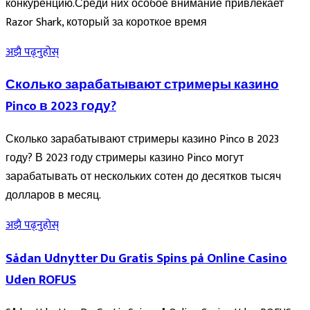
конкуренцию.Среди них особое внимание привлекает
Razor Shark, который за короткое время
अझै पढ्नुहोस्
Сколько зарабатывают стримеры казино
Pinco в 2023 году?
Сколько зарабатывают стримеры казино Pinco в 2023
году? В 2023 году стримеры казино Pinco могут
зарабатывать от нескольких сотен до десятков тысяч
долларов в месяц.
अझै पढ्नुहोस्
Sådan Udnytter Du Gratis Spins på Online Casino
Uden ROFUS