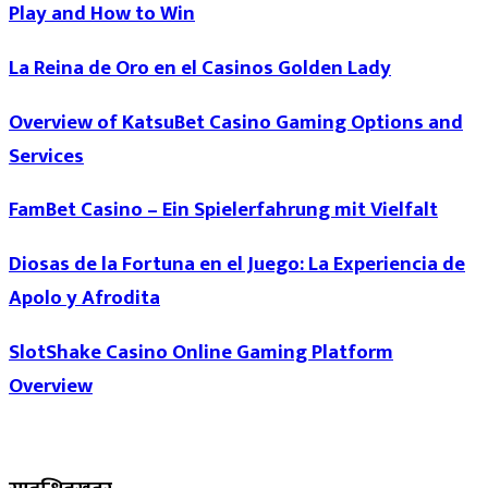
Play and How to Win
La Reina de Oro en el Casinos Golden Lady
Overview of KatsuBet Casino Gaming Options and
Services
FamBet Casino – Ein Spielerfahrung mit Vielfalt
Diosas de la Fortuna en el Juego: La Experiencia de
Apolo y Afrodita
SlotShake Casino Online Gaming Platform
Overview