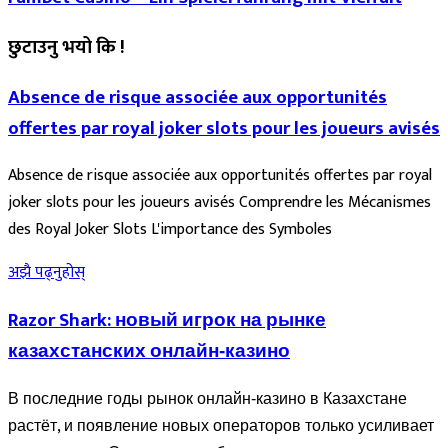
छुटाउनु भयो कि !
Absence de risque associée aux opportunités
offertes par royal joker slots pour les joueurs avisés
Absence de risque associée aux opportunités offertes par royal
joker slots pour les joueurs avisés Comprendre les Mécanismes
des Royal Joker Slots L'importance des Symboles
अझै पढ्नुहोस्
Razor Shark: новый игрок на рынке
казахстанских онлайн‑казино
В последние годы рынок онлайн‑казино в Казахстане
растёт, и появление новых операторов только усиливает