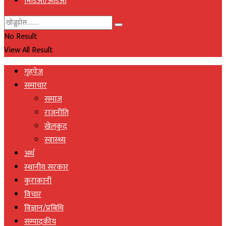
भिडिओ/अडिओ
No Result
View All Result
गृहपेज
समाचार
समाज
राजनीति
खेलकुद
स्वास्थ्य
अर्थ
स्थानीय सरकार
कुराकानी
विचार
विज्ञान/प्रबिधि
सम्पादकीय