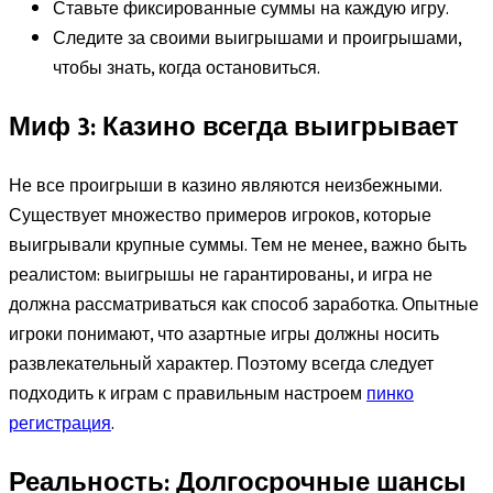
Ставьте фиксированные суммы на каждую игру.
Следите за своими выигрышами и проигрышами,
чтобы знать, когда остановиться.
Миф 3: Казино всегда выигрывает
Не все проигрыши в казино являются неизбежными.
Существует множество примеров игроков, которые
выигрывали крупные суммы. Тем не менее, важно быть
реалистом: выигрышы не гарантированы, и игра не
должна рассматриваться как способ заработка. Опытные
игроки понимают, что азартные игры должны носить
развлекательный характер. Поэтому всегда следует
подходить к играм с правильным настроем
пинко
регистрация
.
Реальность: Долгосрочные шансы