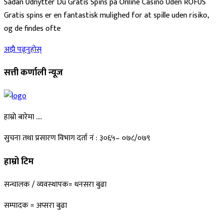
Sådan Udnytter Du Gratis Spins på Online Casino Uden ROFUS
Gratis spins er en fantastisk mulighed for at spille uden risiko,
og de findes ofte
अझै पढ्नुहोस्
सत्ती कर्णाली न्यूज
हाम्रो बारेमा ….
सुचना तथा प्रसारण विभाग दर्ता नं : ३०६५– ०७८/०७९
हाम्रो टिम
सन्चालक / व्यवस्थापक= धनसरा बुढा
सम्पादक = अप्सरा बुढा