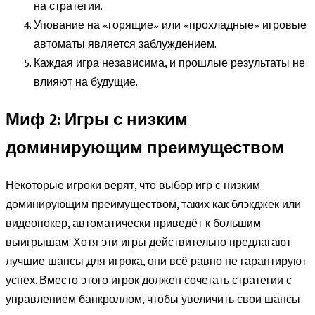
на стратегии.
Упование на «горящие» или «прохладные» игровые
автоматы является заблуждением.
Каждая игра независима, и прошлые результаты не
влияют на будущие.
Миф 2: Игры с низким
доминирующим преимуществом
Некоторые игроки верят, что выбор игр с низким
доминирующим преимуществом, таких как блэкджек или
видеопокер, автоматически приведёт к большим
выигрышам. Хотя эти игры действительно предлагают
лучшие шансы для игрока, они всё равно не гарантируют
успех. Вместо этого игрок должен сочетать стратегии с
управлением банкроллом, чтобы увеличить свои шансы