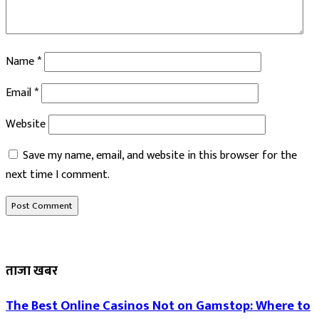
Name
*
Email
*
Website
Save my name, email, and website in this browser for the
next time I comment.
ताजा खबर
The Best Online Casinos Not on Gamstop: Where to