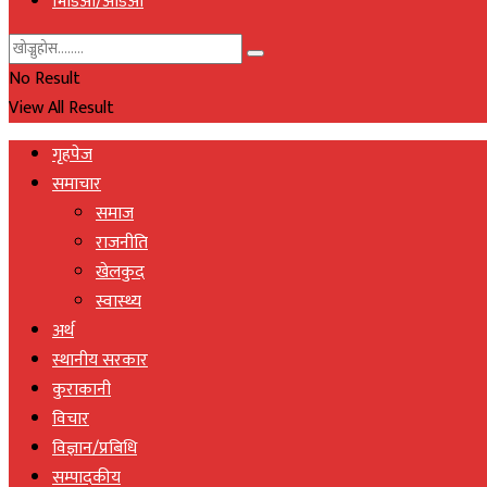
भिडिओ/अडिओ
No Result
View All Result
गृहपेज
समाचार
समाज
राजनीति
खेलकुद
स्वास्थ्य
अर्थ
स्थानीय सरकार
कुराकानी
विचार
विज्ञान/प्रबिधि
सम्पादकीय