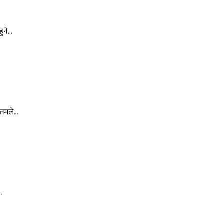
े...
तमले...
.