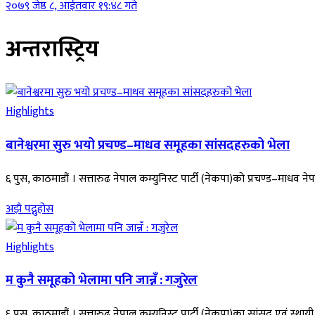
२०७९ जेष्ठ ८, आईतवार १९:४८ गते
अन्तरास्ट्रिय
Highlights
बानेश्वरमा सुरु भयो प्रचण्ड–माधव समूहका सांसदहरुको भेला
६ पुस, काठमाडौं । सत्तारुढ नेपाल कम्युनिस्ट पार्टी (नेकपा)को प्रचण्ड–माधव
अझै पद्नुहोस
Highlights
म कुनै समूहको भेलामा पनि जान्नँ : गजुरेल
६ पुस, काठमाडौं । सत्तारुढ नेपाल कम्युनिस्ट पार्टी (नेकपा)का सांसद एवं स्था