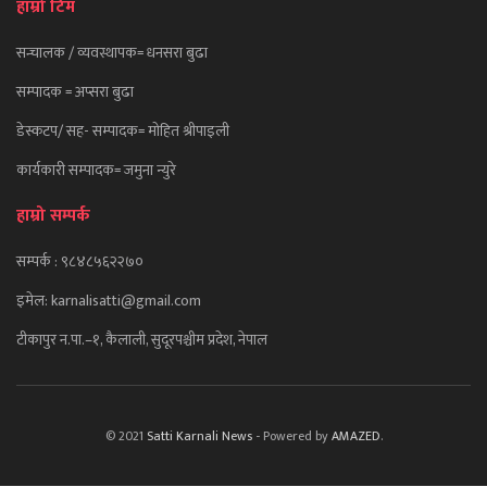
हाम्रो टिम
सन्चालक / व्यवस्थापक= धनसरा बुढा
सम्पादक = अप्सरा बुढा
डेस्कटप/ सह- सम्पादक= माेहित श्रीपाइली
कार्यकारी सम्पादक= जमुना न्युरे
हाम्रो सम्पर्क
सम्पर्क : ९८४८५६२२७०
इमेल: karnalisatti@gmail.com
टीकापुर न
.पा.–१, कैलाली, सुदूरपश्चीम प्रदेश, नेपाल
© 2021
Satti Karnali News
- Powered by
AMAZED
.