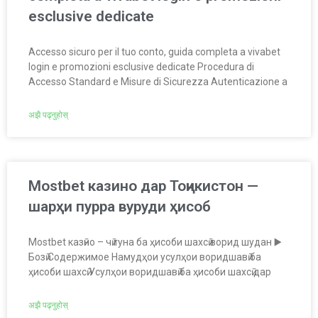
esclusive dedicate
Accesso sicuro per il tuo conto, guida completa a vivabet
login e promozioni esclusive dedicate Procedura di
Accesso Standard e Misure di Sicurezza Autenticazione a
अझै पढ्नुहोस्
Mostbet казино дар Тоҷикистон —
шарҳи пурра вуруди ҳисоб
Mostbet казӣно – чӣ гуна ба ҳисоби шахсӣ ворид шудан ▶️
Бозӣ Содержимое Намудҳои усулҳои воридшавӣ ба
ҳисоби шахсӣ Усулҳои воридшавӣ ба ҳисоби шахсӣ дар
अझै पढ्नुहोस्