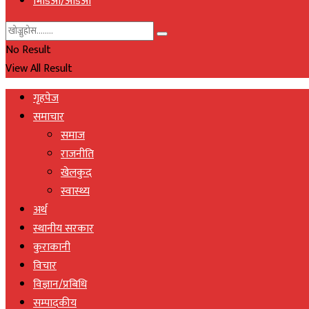
भिडिओ/अडिओ
No Result
View All Result
गृहपेज
समाचार
समाज
राजनीति
खेलकुद
स्वास्थ्य
अर्थ
स्थानीय सरकार
कुराकानी
विचार
विज्ञान/प्रबिधि
सम्पादकीय