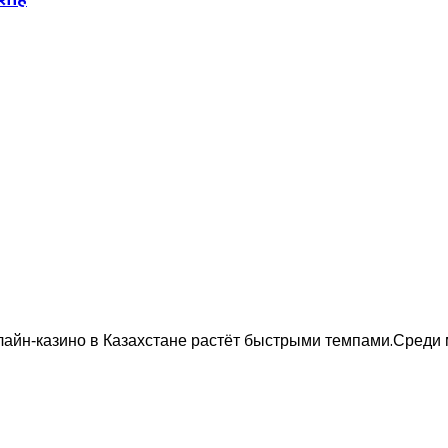
онлайн‑казино в Казахстане растёт быстрыми темпами.Сред