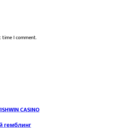
xt time I comment.
WISHWIN CASINO
ий гемблинг