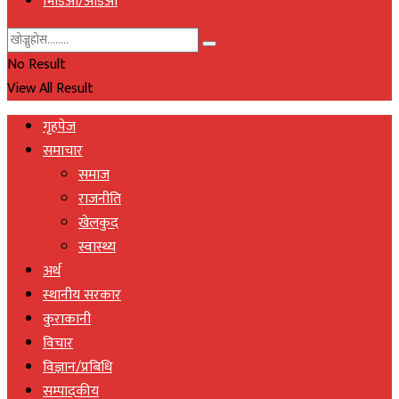
भिडिओ/अडिओ
No Result
View All Result
गृहपेज
समाचार
समाज
राजनीति
खेलकुद
स्वास्थ्य
अर्थ
स्थानीय सरकार
कुराकानी
विचार
विज्ञान/प्रबिधि
सम्पादकीय