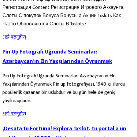
Регистрация Content Регистрация Игрового Аккаунта
Слоты С покупок Бонуса Бонусы а Акции 1xslots Как
Часто Обновляются Слоты В 1xslots?
अझै पढ्नुहोस्
Pin Up Fotografi Uğrunda Seminarlar:
Azərbaycan’ın Ən Yaxşılarından Öyrənmək
Pin Up Fotografi Uğrunda Seminarlar: Azərbaycan’ın Ən
Yaxşılarından Öyrənmək Pin up fotografiyası, 1940-cı illərdə
popülerlik qazanan bir üslubdur və bu gün hələ də geniş
yayılmaqdadır.
अझै पढ्नुहोस्
¡Desata tu Fortuna! Explora 1xslot, tu portal a un