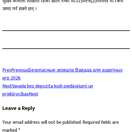
सुखड कैलाली शाखामा रहेको खाता नम्बर ०८२२३०१५६३३९००११ मा रकम
जम्मा गर्न सक्ने छन् ।
Prev
Previous
Безопасные зеркала Вавада для азартных
игр 2026
Next
Vavada bez depozīta kodi piedāvājumi un
priekšrocības
Next
Leave a Reply
Your email address will not be published.
Required fields are
marked
*