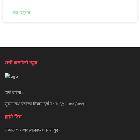
अझै पढ्नुहोस्
सत्ती कर्णाली न्यूज
हाम्रो बारेमा ….
सुचना तथा प्रसारण विभाग दर्ता नं : ३०६५– ०७८/०७९
हाम्रो टिम
सन्चालक / व्यवस्थापक= धनसरा बुढा