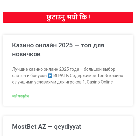
छुटाउनु भयो कि !
Казино онлайн 2025 — топ для
новичков
Лучшие казино онлайн 2025 года – большой выбор
слотов и бонусов
ИГРАТЬ Содержимое Топ-5 казино
с лучшими условиями для игроков 1. Casino Online –
अझै पढ्नुहोस्
MostBet AZ — qeydiyyat