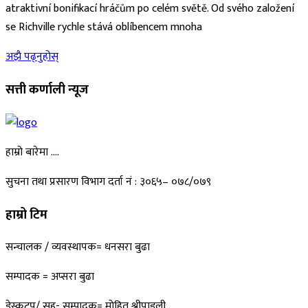
atraktivní bonifikací hráčům po celém světě. Od svého založení
se Richville rychle stává oblíbencem mnoha
अझै पढ्नुहोस्
सत्ती कर्णाली न्यूज
हाम्रो बारेमा ….
सुचना तथा प्रसारण विभाग दर्ता नं : ३०६५– ०७८/०७९
हाम्रो टिम
सन्चालक / व्यवस्थापक= धनसरा बुढा
सम्पादक = अप्सरा बुढा
डेस्कटप/ सह- सम्पादक= माेहित श्रीपाइली