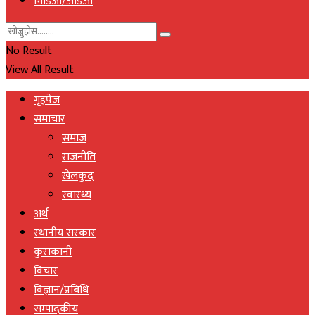
भिडिओ/अडिओ
No Result
View All Result
गृहपेज
समाचार
समाज
राजनीति
खेलकुद
स्वास्थ्य
अर्थ
स्थानीय सरकार
कुराकानी
विचार
विज्ञान/प्रबिधि
सम्पादकीय