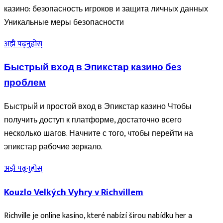
казино: безопасность игроков и защита личных данных
Уникальные меры безопасности
अझै पढ्नुहोस्
Быстрый вход в Эпикстар казино без
проблем
Быстрый и простой вход в Эпикстар казино Чтобы
получить доступ к платформе, достаточно всего
несколько шагов. Начните с того, чтобы перейти на
эпикстар рабочие зеркало.
अझै पढ्नुहोस्
Kouzlo Velkých Vyhry v Richvillem
Richville je online kasíno, které nabízí širou nabídku her a