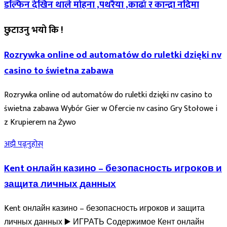
डल्फिन देखिन थाले मोहना ,पथरैया ,काढाँ र कान्द्रा नदिमा
छुटाउनु भयो कि !
Rozrywka online od automatów do ruletki dzięki nv
casino to świetna zabawa
Rozrywka online od automatów do ruletki dzięki nv casino to
świetna zabawa Wybór Gier w Ofercie nv casino Gry Stołowe i
z Krupierem na Żywo
अझै पढ्नुहोस्
Kent онлайн казино – безопасность игроков и
защита личных данных
Kent онлайн казино – безопасность игроков и защита
личных данных ▶️ ИГРАТЬ Содержимое Кент онлайн