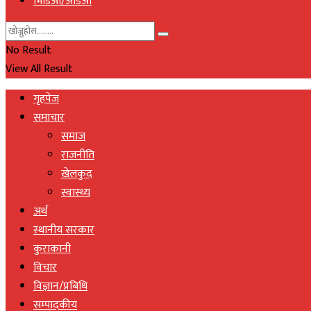
भिडिओ/अडिओ
No Result
View All Result
गृहपेज
समाचार
समाज
राजनीति
खेलकुद
स्वास्थ्य
अर्थ
स्थानीय सरकार
कुराकानी
विचार
विज्ञान/प्रबिधि
सम्पादकीय