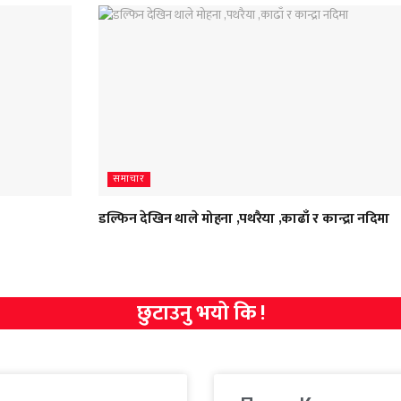
समाचार
डल्फिन देखिन थाले मोहना ,पथरैया ,काढाँ र कान्द्रा नदिमा
छुटाउनु भयो कि !