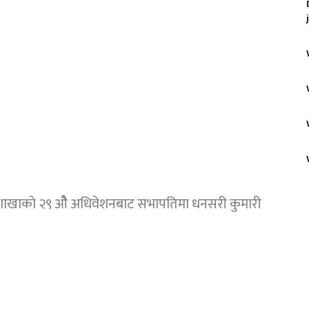
प शाखाकाे २९ ओै अधिवेशनबाट सभापतिमा धनसरी कुमारी