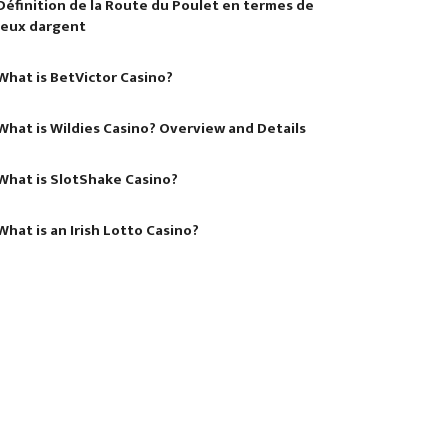
Définition de la Route du Poulet en termes de
jeux dargent
What is BetVictor Casino?
What is Wildies Casino? Overview and Details
What is SlotShake Casino?
What is an Irish Lotto Casino?