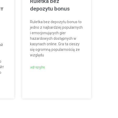
Ruletka bez
йт
depozytu bonus
Ruletka bez depozytu bonus to
jedno z najbardziej popularnych
i emocjonujących gier
hazardowych dostępnych w
kasynach online. Gra ta cieszy
ый
się ogromną popularnością ze
względu
о
йт
अझै पढ्नुहोस्
o