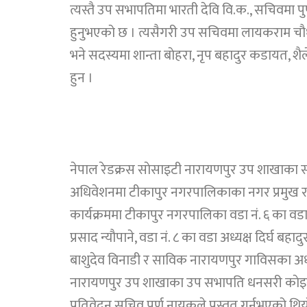
त्यस्तै उप सभापतिमा भारती देवि वि.क., सचिवमा पुर
हुनुभएको छ । त्यसैगरी उप सचिवमा लायकराम चाैध
भने सदस्यमा शान्ता बाेहरा, नृप बहादुर कडायत, शैले
हुन ।
नेपाल रेडक्रस साेसाइटी नारायणपुर उप शाखाका स
अधिवेशनमा टीकापुर नगरपालिकाका नगर प्रमुख रा
कार्यक्रममा टीकापुर नगरपालिका वडा नं. ६ का वडा अ
प्रसाद न्याैपाने, वडा नं. ८ का वडा अध्यक्ष दिर्घ 
बाशुदेव विनाडी र साविक नारायणपुर गाविसका अध
नारायणपुर उप शाखाका उप सभापति धनसरी काेइराल
प्रतिवेदन सचिव पुर्ण नायकले प्रस्तुत गर्नुभएको थि