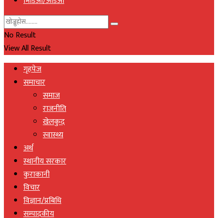
भिडिओ/अडिओ
No Result
View All Result
गृहपेज
समाचार
समाज
राजनीति
खेलकुद
स्वास्थ्य
अर्थ
स्थानीय सरकार
कुराकानी
विचार
विज्ञान/प्रबिधि
सम्पादकीय