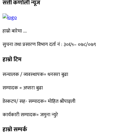
सत्ती कर्णाली न्यूज
हाम्रो बारेमा ….
सुचना तथा प्रसारण विभाग दर्ता नं : ३०६५– ०७८/०७९
हाम्रो टिम
सन्चालक / व्यवस्थापक= धनसरा बुढा
सम्पादक = अप्सरा बुढा
डेस्कटप/ सह- सम्पादक= माेहित श्रीपाइली
कार्यकारी सम्पादक= जमुना न्युरे
हाम्रो सम्पर्क