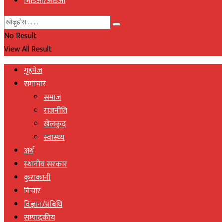
भिडिओ/अडिओ
No Result
View All Result
गृहपेज
समाचार
समाज
राजनीति
खेलकुद
स्वास्थ्य
अर्थ
स्थानीय सरकार
कुराकानी
विचार
विज्ञान/प्रबिधि
सम्पादकीय