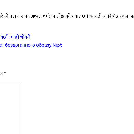
गरेको वडा नं २ का अध्यक्ष धर्मराज ओझाकोे भनाइ छ । धनगढीका विभिन्न स्थान ज
छौ : मन्त्री चौधरी
ет бездоганного образу.
Next
ed
*