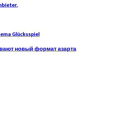
bieter.
hema Glücksspiel
аивают новый формат азарта