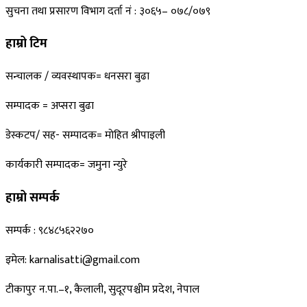
सुचना तथा प्रसारण विभाग दर्ता नं : ३०६५– ०७८/०७९
हाम्रो टिम
सन्चालक / व्यवस्थापक= धनसरा बुढा
सम्पादक = अप्सरा बुढा
डेस्कटप/ सह- सम्पादक= माेहित श्रीपाइली
कार्यकारी सम्पादक= जमुना न्युरे
हाम्रो सम्पर्क
सम्पर्क : ९८४८५६२२७०
इमेल: karnalisatti@gmail.com
टीकापुर न
.पा.–१, कैलाली, सुदूरपश्चीम प्रदेश, नेपाल