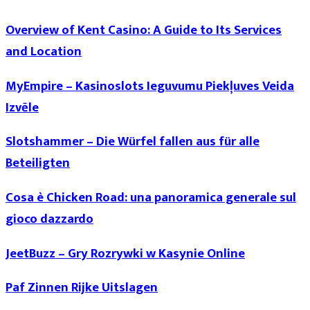
Overview of Kent Casino: A Guide to Its Services
and Location
MyEmpire – Kasinoslots Ieguvumu Piekļuves Veida
Izvēle
Slotshammer – Die Würfel fallen aus für alle
Beteiligten
Cosa è Chicken Road: una panoramica generale sul
gioco dazzardo
JeetBuzz – Gry Rozrywki w Kasynie Online
Paf Zinnen Rijke Uitslagen