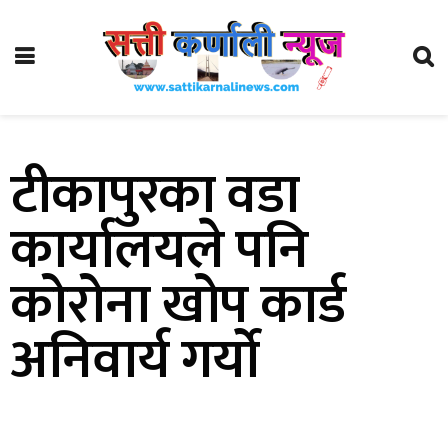
टीकापुरका वडा
कार्यालयले पनि
कोरोना खोप कार्ड
अनिवार्य गर्याे