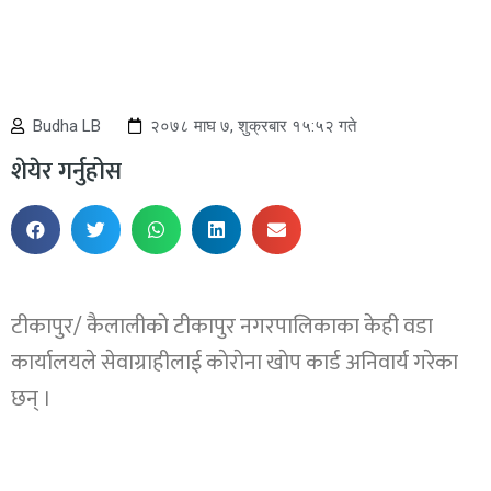
Budha LB
२०७८ माघ ७, शुक्रबार १५:५२ गते
शेयेर गर्नुहोस
टीकापुर/ कैलालीकाे टीकापुर नगरपालिकाका केही वडा
कार्यालयले सेवाग्राहीलाई काेराेना खाेप कार्ड अनिवार्य गरेका
छन् ।