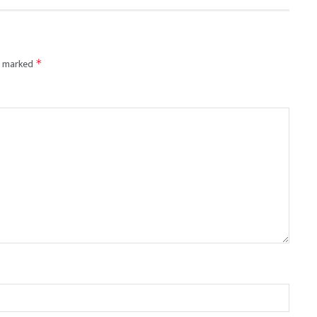
re marked
*