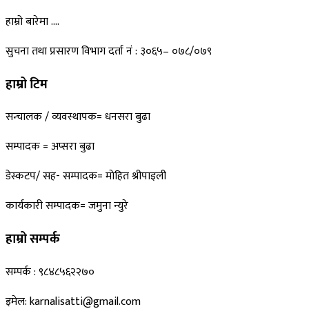
हाम्रो बारेमा ….
सुचना तथा प्रसारण विभाग दर्ता नं : ३०६५– ०७८/०७९
हाम्रो टिम
सन्चालक / व्यवस्थापक= धनसरा बुढा
सम्पादक = अप्सरा बुढा
डेस्कटप/ सह- सम्पादक= माेहित श्रीपाइली
कार्यकारी सम्पादक= जमुना न्युरे
हाम्रो सम्पर्क
सम्पर्क : ९८४८५६२२७०
इमेल: karnalisatti@gmail.com