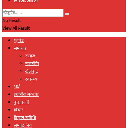
भिडिओ/अडिओ
No Result
View All Result
गृहपेज
समाचार
समाज
राजनीति
खेलकुद
स्वास्थ्य
अर्थ
स्थानीय सरकार
कुराकानी
विचार
विज्ञान/प्रबिधि
सम्पादकीय