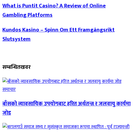
What is Puntit Casino? A Review of Online
Gambling Platforms
Kundos Kasino – Spinn Om Ett Framgångsrikt
Slutsystem
सम्बन्धित
खवर
समाचार
बाँसको व्यावसायिक उपयोगबाट हरित अर्थतन्त्र र जलवायु कार्यमा
जोड