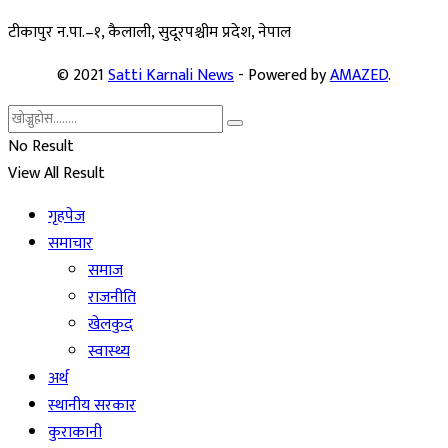
टीकापुर न
.पा.–१, कैलाली, सुदूरपश्चीम प्रदेश, नेपाल
© 2021
Satti Karnali News
- Powered by
AMAZED
.
No Result
View All Result
गृहपेज
समाचार
समाज
राजनीति
खेलकुद
स्वास्थ्य
अर्थ
स्थानीय सरकार
कुराकानी