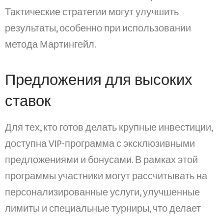
Тактические стратегии могут улучшить
результаты, особенно при использовании
метода Мартингейл.
Предложения для высоких
ставок
Для тех, кто готов делать крупные инвестиции,
доступна VIP-программа с эксклюзивными
предложениями и бонусами. В рамках этой
программы участники могут рассчитывать на
персонализированные услуги, улучшенные
лимиты и специальные турниры, что делает