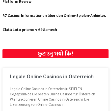
Platform Review
UNCATEGORIZED
R7 Casino: Informationen über den Online-Spielen-Anbieter.
UNCATEGORIZED
Zlatá Loto priamo v 69Gamech
छुटाउनु भयो कि !
Legale Online Casinos in Österreich
Legale Online Casinos in Österreich ▶️ SPIELEN
Содержимое Die besten Online Casinos für Österreich
Wie funktionieren Online Casinos in Österreich? Die
Lizenzierung von Online-Casinos in