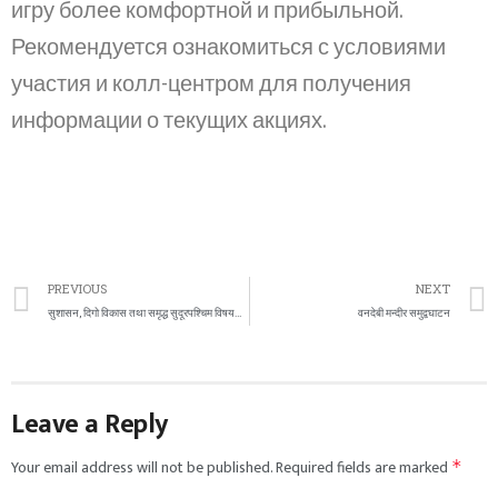
игру более комфортной и прибыльной.
Рекомендуется ознакомиться с условиями
участия и колл-центром для получения
информации о текущих акциях.
PREVIOUS
NEXT
सुशासन, दिगो विकास तथा समृद्ध सुदूरपश्चिम विषयक राष्ट्रिय सेमिनार हुने
वनदेबी मन्दीर समुद्वघाटन
Leave a Reply
Your email address will not be published.
Required fields are marked
*