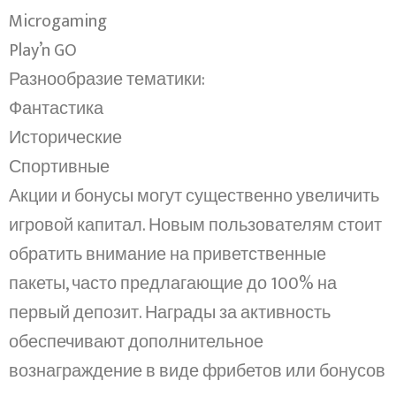
Microgaming
Play’n GO
Разнообразие тематики:
Фантастика
Исторические
Спортивные
Акции и бонусы могут существенно увеличить
игровой капитал. Новым пользователям стоит
обратить внимание на приветственные
пакеты, часто предлагающие до 100% на
первый депозит. Награды за активность
обеспечивают дополнительное
вознаграждение в виде фрибетов или бонусов