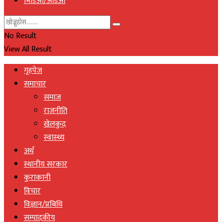
भिडिओ/अडिओ
No Result
View All Result
गृहपेज
समाचार
समाज
राजनीति
खेलकुद
स्वास्थ्य
अर्थ
स्थानीय सरकार
कुराकानी
विचार
विज्ञान/प्रबिधि
सम्पादकीय