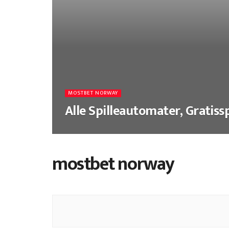
MOSTBET NORWAY
Alle Spilleautomater, Gratis
mostbet norway