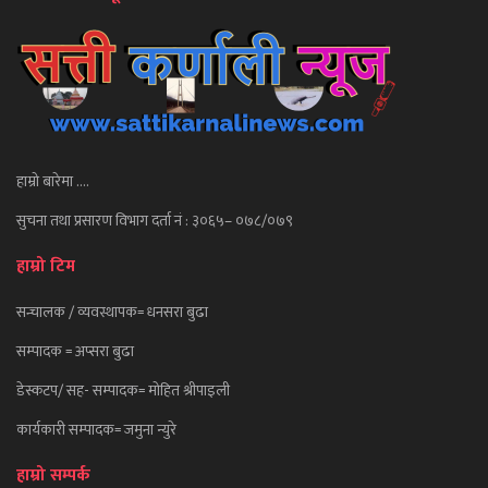
हाम्रो बारेमा ….
सुचना तथा प्रसारण विभाग दर्ता नं : ३०६५– ०७८/०७९
हाम्रो टिम
सन्चालक / व्यवस्थापक= धनसरा बुढा
सम्पादक = अप्सरा बुढा
डेस्कटप/ सह- सम्पादक= माेहित श्रीपाइली
कार्यकारी सम्पादक= जमुना न्युरे
हाम्रो सम्पर्क