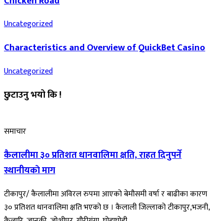
Chicken Road
Uncategorized
Characteristics and Overview of QuickBet Casino
Uncategorized
छुटाउनु भयो कि !
समाचार
कैलालीमा ३० प्रतिशत धानवालिमा क्षति, राहत दिनुपर्ने
स्थानीयकाे माग
टीकापुर/ कैलालीमा अविरल रुपमा आएको बेमौसमी वर्षा र बाढीका कारण
३० प्रतिशत धानवालिमा क्षति भएको छ । कैलाली जिल्लाको टीकापुर,भजनी,
कैलारि, जानकी, जोशीपुर, गौरीगंगा, घोडाघोडी,