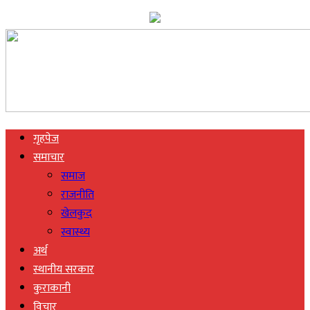
गृहपेज
समाचार
समाज
राजनीति
खेलकुद
स्वास्थ्य
अर्थ
स्थानीय सरकार
कुराकानी
विचार