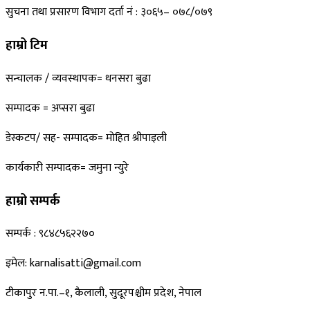
सुचना तथा प्रसारण विभाग दर्ता नं : ३०६५– ०७८/०७९
हाम्रो टिम
सन्चालक / व्यवस्थापक= धनसरा बुढा
सम्पादक = अप्सरा बुढा
डेस्कटप/ सह- सम्पादक= माेहित श्रीपाइली
कार्यकारी सम्पादक= जमुना न्युरे
हाम्रो सम्पर्क
सम्पर्क : ९८४८५६२२७०
इमेल: karnalisatti@gmail.com
टीकापुर न
.पा.–१, कैलाली, सुदूरपश्चीम प्रदेश, नेपाल