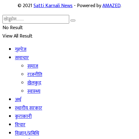
© 2021
Satti Karnali News
- Powered by
AMAZED
.
No Result
View All Result
गृहपेज
समाचार
समाज
राजनीति
खेलकुद
स्वास्थ्य
अर्थ
स्थानीय सरकार
कुराकानी
विचार
विज्ञान/प्रबिधि