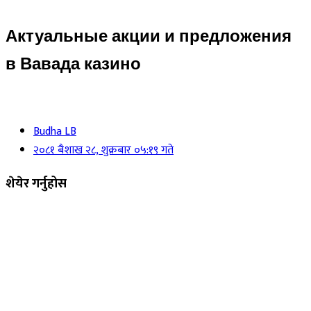
Актуальные акции и предложения
в Вавада казино
Budha LB
२०८१ बैशाख २८, शुक्रबार ०५:१९ गते
शेयेर गर्नुहोस