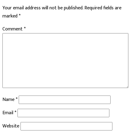
Your email address will not be published.
Required fields are
marked
*
Comment
*
Name
*
Email
*
Website