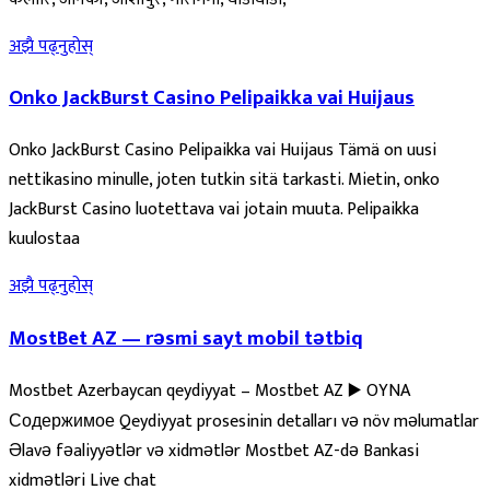
अझै पढ्नुहोस्
Onko JackBurst Casino Pelipaikka vai Huijaus
Onko JackBurst Casino Pelipaikka vai Huijaus Tämä on uusi
nettikasino minulle, joten tutkin sitä tarkasti. Mietin, onko
JackBurst Casino luotettava vai jotain muuta. Pelipaikka
kuulostaa
अझै पढ्नुहोस्
MostBet AZ — rəsmi sayt mobil tətbiq
Mostbet Azerbaycan qeydiyyat – Mostbet AZ ▶️ OYNA
Содержимое Qeydiyyat prosesinin detalları və növ məlumatlar
Əlavə fəaliyyətlər və xidmətlər Mostbet AZ-də Bankasi
xidmətləri Live chat