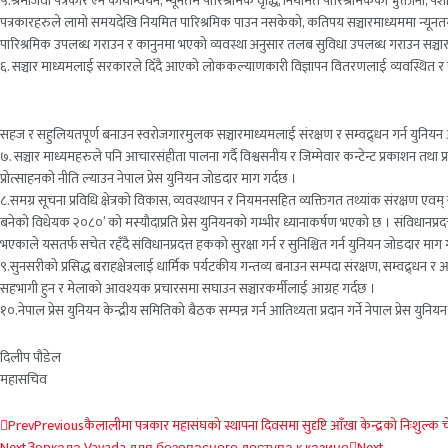
५.श्रमजिवी पत्रकार ऐन कार्यान्वयन, न्यूनतम पारिश्रमिक वृद्धि, नियमित पारिश्रमिकको भुक्तानी, प
पत्रकारहरुले लामो समयदेखि नियमित पारिश्रमिक पाउन नसकेको, कतिपय सञ्चारमाध्यममा न्यूनतम 
पारिश्रमिक उपलब्ध गराउन र कानुनमा भएको व्यवस्था अनुसार तलब सुविधा उपलब्ध गराउन सञ्चार प
६. सञ्चार माध्यमलाई सरकारले दिँदै आएको लोककल्याणकारी विज्ञापन वितरणलाई व्यवस्थित र पारद
सहज र सहुलियतपूर्ण बनाउन स्वरोजगारमुलक सञ्चारमाध्यमलाई संरक्षण र सम्वद्र्धन गर्न युनि
७. सञ्चार माध्यमहरुले पनि आचारसंहीता पालना गर्दै विश्वसनीय र जिम्मेवार कन्टेन्ट प्रकाशन तथ
प्रोत्साहनको नीति ल्याउन नेपाल प्रेस युनियन जोडदार माग गर्दछ ।
८.समग्र सूचना प्रविधि क्षेत्रको विकास, व्यवस्थापन र नियमनसहित व्यक्तिगत तथ्यांक संरक्षण 
बनेको विधेयक २०८०’ को मस्यौदाप्रति प्रेस युनियनको गम्भीर ध्यानाकर्षण भएको छ । संविधानप्रद
भएकाले यसतर्फ सचेत रहँदै संविधानप्रदत्त हकको सुरक्षा गर्न र सुनिश्चित गर्न युनियन जोडदार माग 
९.सुनसरीको प्रसिद्ध बराहक्षेत्रलाई धार्मिक पर्यटकीय गन्तव्य बनाउन सम्पदा संरक्षण, सम्वद्र्
सहभागी हुन र मेलाको आवश्यक प्रचारसमा सघाउन सञ्चारकर्मीलाई आग्रह गर्दछ ।
१०.नेपाल प्रेस युनियन केन्द्रीय समितिको बैठक सम्पन्न गर्न आतिथ्यता प्रदान गर्ने नेपाल प्रेस यु
दिलीप पौडेल
महासचिव
Prev
Previous
कैलालीमा पत्रकार महासंघको स्थापना दिवसमा सुदृष्टि आँखा केन्द्रको निःशुल्क
Next
Зеркала Vavada для безопасного доступа к казино
Next