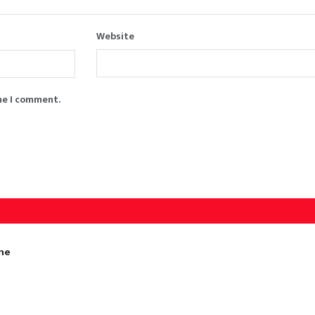
Website
me I comment.
gne