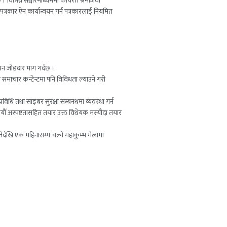
 । विभिन्न सञ्चारमाध्यममा कार्यरत श्रमजिवी
्रकार ऐन कार्यान्वयन गर्न पत्रकारलाई नियमित
यन जोडदार माग गर्दछ ।
र समाचार कन्टेन्टमा पनि विविधता ल्याउने गरी
विधि तथा साइबर सुरक्षा सम्बनधमा व्यवस्था गर्न
कयौँ अस्पष्टतासहित तयार उक्त विधेयक मस्यौदा तयार
गतेदेखि एक महिनासम्म चल्ने महाकुम्भ मेलामा