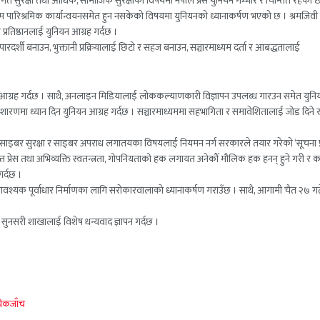
ेशागत सुरक्षा तथा आर्थिक, सामाजिक सुरक्षाका विषयमा नेपाल प्रेस युनियन गम्भीर र चिन्तित रहेको छ
पारिश्रमिक कार्यान्वयनसमेत हुन नसकेको विषयमा युनियनको ध्यानाकर्षण भएको छ । श्रमजिवी पत
्रतिष्ठानलाई युनियन आग्रह गर्दछ ।
र्शी बनाउन, भुक्तानी प्रक्रियालाई छिटो र सहज बनाउन, सञ्चारमाध्यम दर्ता र आबद्धतालाई
यन आग्रह गर्दछ । साथै, अनलाइन मिडियालाई लोककल्याणकारी विज्ञापन उपलब्ध गारउन समेत युनि
ा प्रशारणमा ध्यान दिन युनियन आग्रह गर्दछ । सञ्चारमाध्यममा सहभागिता र समावेशितालाई जोड दिने 
एवम् साइबर सुरक्षा र साइबर अपराध लगातयका विषयलाई नियमन नर्ग सरकारले तयार गरेको ‘सूचना प्र
त्त प्रेस तथा अभिव्यक्ति स्वतन्त्रता, गोपनियताको हक लगायत अनेकौँ मौलिक हक हनन् हुने गरी र 
गर्दछ ।
धन र आवश्यक पूर्वाधार निर्माणका लागि सरोकारवालाको ध्यानाकर्षण गराउँछ । साथै, आगामी चैत २७ 
नियन सुनसरी शाखालाई विशेष धन्यवाद ज्ञापन गर्दछ ।
 चेकजाँच