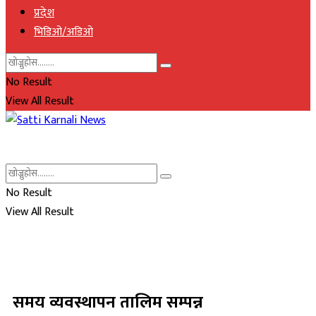
प्रदेश
भिडिओ/अडिओ
No Result
View All Result
No Result
View All Result
समय व्यवस्थापन तालिम सम्पन्न