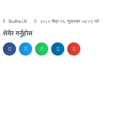
Budha LB
२०८० चैत्र १६, शुक्रबार ०७:०९ गते
शेयेर गर्नुहोस