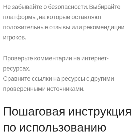
Не забывайте о безопасности. Выбирайте
платформы, на которые оставляют
положительные отзывы или рекомендации
игроков.
Проверьте комментарии на интернет-
ресурсах.
Сравните ссылки на ресурсы с другими
проверенными источниками.
Пошаговая инструкция
по использованию