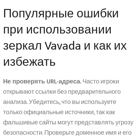
Популярные ошибки
при использовании
зеркал Vavada и как их
избежать
Не проверять URL-адреса.
Часто игроки
открывают ссылки без предварительного
анализа. Убедитесь, что вы используете
только официальные источники, так как
фальшивые сайты могут представлять угрозу
безопасности. Проверьте доменное имя и его