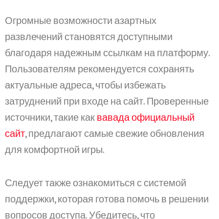
Огромные возможности азартных
развлечений становятся доступными
благодаря надежным ссылкам на платформу.
Пользователям рекомендуется сохранять
актуальные адреса, чтобы избежать
затруднений при входе на сайт. Проверенные
источники, такие как
вавада официальный
сайт
, предлагают самые свежие обновления
для комфортной игры.
Следует также ознакомиться с системой
поддержки, которая готова помочь в решении
вопросов доступа. Убедитесь, что