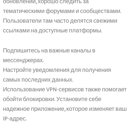
обновлений, хорошо следить за
тематическими форумами и сообществами.
Пользователи там часто делятся свежими
ссылками на доступные платформы.
Подпишитесь на важные каналы в
мессенджерах.
Настройте уведомления для получения
самых последних данных.
Использование VPN-сервисов также помогает
обойти блокировки. Установите себе
надежное приложение, которое изменяет ваш
IP-адрес.