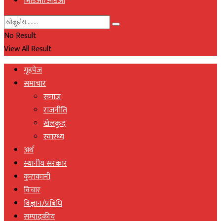
भिडिओ/अडिओ
No Result
View All Result
गृहपेज
समाचार
समाज
राजनीति
खेलकुद
स्वास्थ्य
अर्थ
स्थानीय सरकार
कुराकानी
विचार
विज्ञान/प्रबिधि
सम्पादकीय