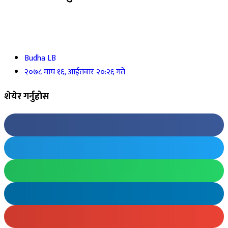
Budha LB
२०७८ माघ १६, आईतवार २०:२६ गते
शेयेर गर्नुहोस