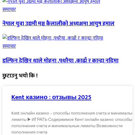
समाचार
नेपाल युवा उद्यमी मञ्च कैलालीको अध्यक्षमा आयुष हमाल
समाचार
डल्फिन देखिन थाले मोहना ,पथरैया ,काढाँ र कान्द्रा नदिमा
छुटाउनु भयो कि !
Kent казино : отзывы 2025
Kent онлайн казино – способы пополнения счета и минимальн
лимиты ▶️ ИГРАТЬ Содержимое Кент онлайн казино: способы
пополнения счета и минимальные лимиты Возможности
пополнения счета