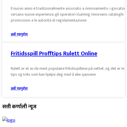
Il nuovo anno è tradizionalmente associato a rinnovamento: i giocatori
cercano nuove esperienze, gli operatori iGaming rinnovano cataloghi e
promozioni, e le autorità di regolamentazione
अझै पढ्नुहोस्
Fritidsspill Profftips Rulett Online
Rulett er et av de mest populære fritidsspillene på nettet, og det er m
tips og triks som kan hjelpe deg med å øke sjansene
अझै पढ्नुहोस्
सत्ती कर्णाली न्यूज