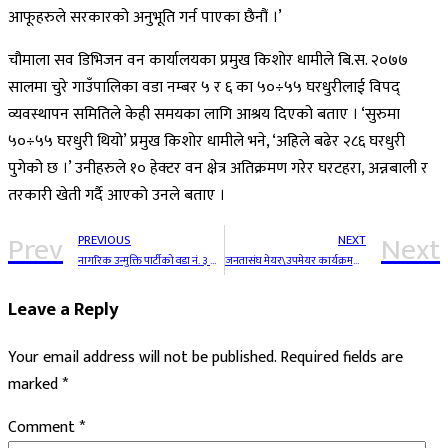
आफूहरुले सरकारको अनुभूति गर्न पाएका छैनौं ।’
चौमाला सव डिभिजन वन कार्यालयका प्रमुख किशोर धामीले बि.स. २०७७
सालमा चुरे गाउँपालिका वडा नम्बर ५ र ६ का ५०÷५५ घरधुरीलाई विपद्
व्यवस्थापन समितिले केही समयका लागि आश्रय दिएको बताए । ‘सुरुमा
५०÷५५ घरधुरी थियो’ प्रमुख किशोर धामीले भने, ‘अहिले बढेर २८६ घरधुरी
पुगेको छ ।’ उनीहरुले १० हेक्टर वन क्षेत्र अतिक्रमण गरेर घरटहरा, अन्नबाली र
तरकारी खेती गर्दै आएको उनले बताए ।
Prev
Next
PREVIOUS
NEXT
नागरिक उन्मुक्ति पार्टीको वडा नं. ३ मा प्रथम वडा भेला सम्पन्न
जनतासंघ मेयर\उपमेयर कार्यक्रमबाट विद्यार्थीलाई न्यानाे कपडा बितरण
Leave a Reply
Your email address will not be published.
Required fields are
marked
*
Comment
*