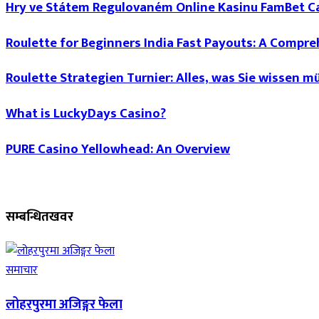
Hry ve Státem Regulovaném Online Kasinu FamBet C
Roulette for Beginners India Fast Payouts: A Compr
Roulette Strategien Turnier: Alles, was Sie wissen m
What is LuckyDays Casino?
PURE Casino Yellowhead: An Overview
सम्बन्धित
खवर
समाचार
लोहरपुरमा अजिङ्गर फेला