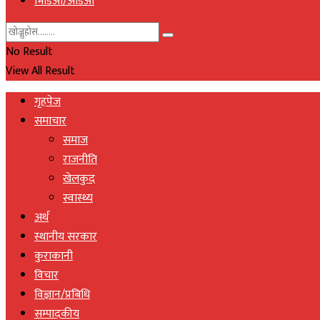
भिडिओ/अडिओ
No Result
View All Result
गृहपेज
समाचार
समाज
राजनीति
खेलकुद
स्वास्थ्य
अर्थ
स्थानीय सरकार
कुराकानी
विचार
विज्ञान/प्रबिधि
सम्पादकीय