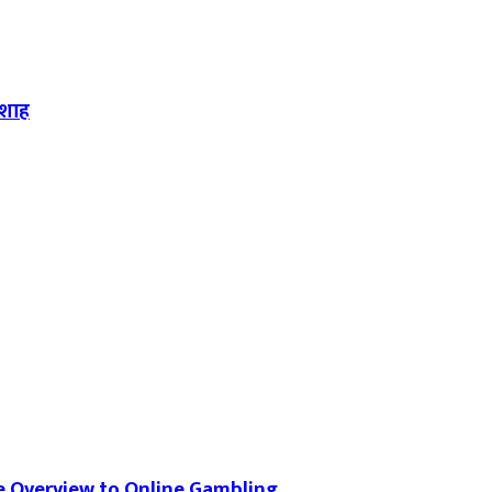
ी शाह
e Overview to Online Gambling