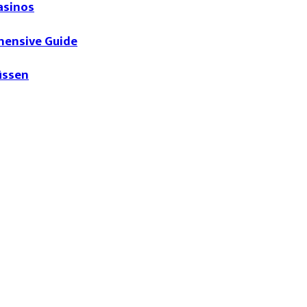
asinos
ehensive Guide
üssen