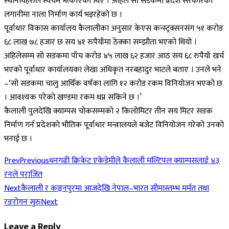
स्थानीयहरुले स्वयम भत्काएका थिए । अहिले सो सडकमा प्रदेश सरकारको
लगानीमा नाला निर्माण कार्य भइरहेको छ ।
पूर्वाधार विकास कार्यालय कैलालीका अनुसार केएस कन्स्ट्रक्सनसंग ५१ करोड
६८ लाख ७८ हजार छ सय ४१ रुपैयाँमा ठेक्का सम्झौता भएको थियो ।
अहिलेसम्म सो सडकमा पाँच करोड ४५ लाख ६२ हजार आठ सय ६८ रुपैयाँ खर्च
भएको पूर्वाधार कार्यालयका लेखा अधिकृत नरबहादुर भाटले बताए । उनले भने
–‘सो सडकमा चालु आर्थिक वर्षका लागि १२ करोड रकम विनियोजन भएको छ
। आवश्यक परेको खण्डमा रकम थप्न सकिने छ ।’
कैलाली पुलदेखि क्याम्पस चोकसम्मको २ किलोमिटर तीन सय मिटर सडक
निर्माण गर्न प्रदेशको भौतिक पूर्वाधार मन्त्रालयले बजेट विनियोजन गरेको उनको
भनाई छ ।
Prev
Previous
धनगढी क्रिकेट एकेडेमीले कैलाली मल्टिपल क्याम्पसलाई ४३
रनले पराजित
Next
कैलाली र कञ्चनपुरमा आजदेखि नेपाल–भारत सीमास्तम्भ मर्मत तथा
रङरोगन सुरु
Next
Leave a Reply