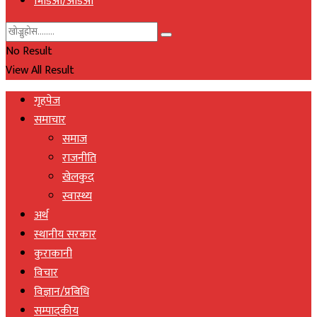
भिडिओ/अडिओ
No Result
View All Result
गृहपेज
समाचार
समाज
राजनीति
खेलकुद
स्वास्थ्य
अर्थ
स्थानीय सरकार
कुराकानी
विचार
विज्ञान/प्रबिधि
सम्पादकीय