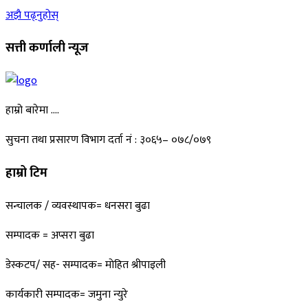
अझै पढ्नुहोस्
सत्ती कर्णाली न्यूज
हाम्रो बारेमा ….
सुचना तथा प्रसारण विभाग दर्ता नं : ३०६५– ०७८/०७९
हाम्रो टिम
सन्चालक / व्यवस्थापक= धनसरा बुढा
सम्पादक = अप्सरा बुढा
डेस्कटप/ सह- सम्पादक= माेहित श्रीपाइली
कार्यकारी सम्पादक= जमुना न्युरे