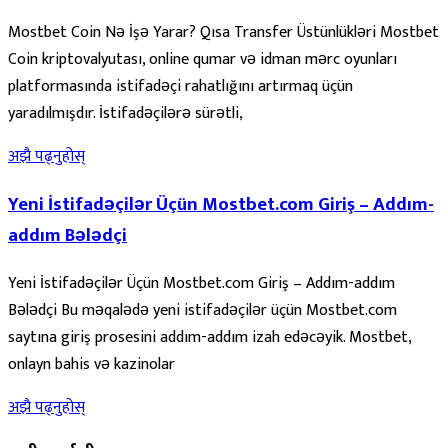
Mostbet Coin Nə İşə Yarar? Qısa Transfer Üstünlükləri Mostbet
Coin kriptovalyutası, online qumar və idman mərc oyunları
platformasında istifadəçi rahatlığını artırmaq üçün
yaradılmışdır. İstifadəçilərə sürətli,
अझै पढ्नुहोस्
Yeni İstifadəçilər Üçün Mostbet.com Giriş – Addım-
addım Bələdçi
Yeni İstifadəçilər Üçün Mostbet.com Giriş – Addım-addım
Bələdçi Bu məqalədə yeni istifadəçilər üçün Mostbet.com
saytına giriş prosesini addım-addım izah edəcəyik. Mostbet,
onlayn bahis və kazinolar
अझै पढ्नुहोस्