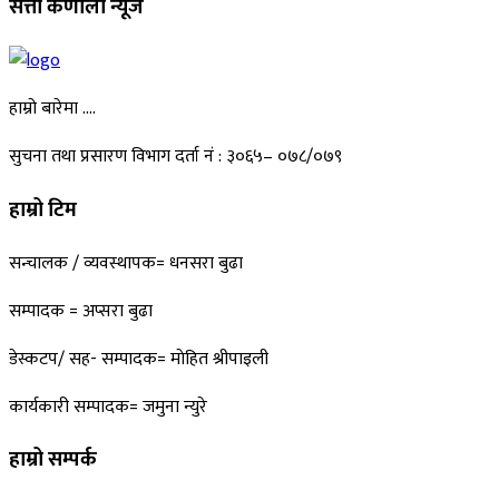
सत्ती कर्णाली न्यूज
हाम्रो बारेमा ….
सुचना तथा प्रसारण विभाग दर्ता नं : ३०६५– ०७८/०७९
हाम्रो टिम
सन्चालक / व्यवस्थापक= धनसरा बुढा
सम्पादक = अप्सरा बुढा
डेस्कटप/ सह- सम्पादक= माेहित श्रीपाइली
कार्यकारी सम्पादक= जमुना न्युरे
हाम्रो सम्पर्क