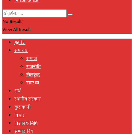
भिडिओ/अडिओ
No Result
View All Result
गृहपेज
समाचार
समाज
राजनीति
खेलकुद
स्वास्थ्य
अर्थ
स्थानीय सरकार
कुराकानी
विचार
विज्ञान/प्रबिधि
सम्पादकीय