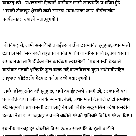
बताउनुभयाे । प्रधानमन्त्री देउवाले बाढीबाट लामो समयदेखि प्रभावित हुँदै
आएको टीकापुर क्षेत्रको बाढी समस्या समाधानका लागि दीर्घकालीन
कार्यक्रमहरु ल्याइने बताउनुभयाे ।
‘यो विपद् हो, लामो समयदेखि तपाईँहरु बाढीबाट प्रभावित हुनुहुन्छ,प्रधानमन्त्री
देउवाले भने, ‘सरकारले राहतका कार्यक्रम घोषणा गरिसकेको छ, अब यसको
समाधानका लागि दीर्घकालीन कार्यक्रम ल्याउनेछौं ।’ प्रधानमन्त्री देउवाले
बाढीबाट भएको क्षतिप्रति दुःख व्यक्त गर्दै वास्तविकता बुझ्न अर्थमन्त्रीसहित
आफूहरु पीडितसँग भेटघाट गर्न आएको बताउनुभयाे ।
‘अर्थमन्त्रीज्यू समेत यतै हुनुहुन्छ, हामी तपाईँहरुको साथमै छौं, सरकारले यहाँ
फर्केपछि दीर्घकालीन कार्यक्रम ल्याउनेछाै,’ प्रधानमन्त्री देउवाले छोटो सम्बोधन
गर्दै भन्नुभयाे । प्रधानमन्त्री देउवालाई नेपाली काँग्रेस सुदूरपश्चिम प्रदेश संसदीय
दलका नेता डा. रणबहादुर रावलले बाढीले गरेको क्षतिबारे ब्रिफिंग गरेका थिए ।
स्थानीय मानबहादुर चौधरीले वि.सं. २०४० सालपछि कै ठूलो बाढीले