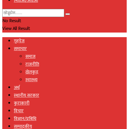
भिडिओ/अडिओ
No Result
View All Result
गृहपेज
समाचार
समाज
राजनीति
खेलकुद
स्वास्थ्य
अर्थ
स्थानीय सरकार
कुराकानी
विचार
विज्ञान/प्रबिधि
सम्पादकीय