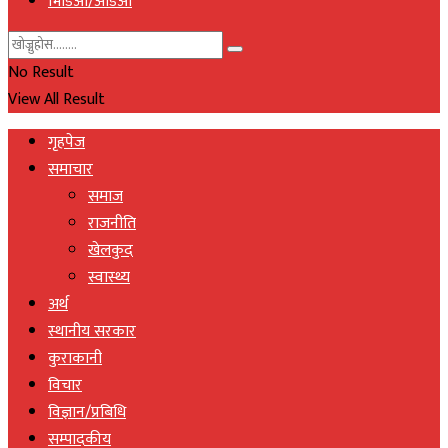
भिडिओ/अडिओ
No Result
View All Result
गृहपेज
समाचार
समाज
राजनीति
खेलकुद
स्वास्थ्य
अर्थ
स्थानीय सरकार
कुराकानी
विचार
विज्ञान/प्रबिधि
सम्पादकीय