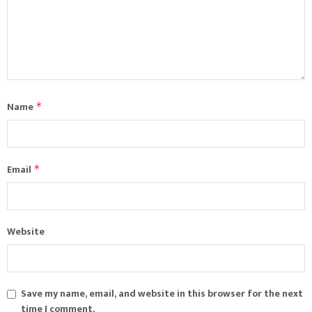
Name
*
Email
*
Website
Save my name, email, and website in this browser for the next
time I comment.