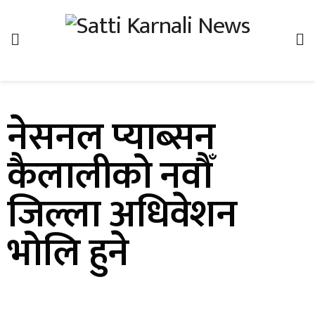
नेसनल प्याब्सन
कैलालीको नवौँ
जिल्ला अधिवेशन
भोलि हुने