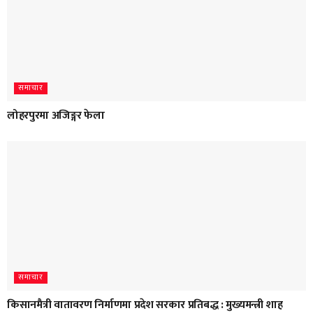
समाचार
लोहरपुरमा अजिङ्गर फेला
समाचार
किसानमैत्री वातावरण निर्माणमा प्रदेश सरकार प्रतिबद्ध : मुख्यमन्त्री शाह