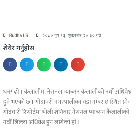
Budha LB
२०८० पुष १३, शुक्रबार २०:३० गते
शेयेर गर्नुहोस
धनगढी । कैलालीमा नेसनल प्याब्सन कैलालीको नवौँ अधिवेश्न
हुने भएको छ । गोदावरी नगरपालीका वडा नम्बर ४ स्थित ग्रीन
गोदवारी रिसोर्टमा भोली शनिबार नेसनल प्याब्सन कैलालीको
नवौँ जिल्ला अधिवेश्न हुन लागेको हो ।