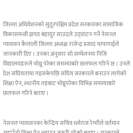
जिल्ला अधिवेशनको सुदूरपश्चिम प्रदेश सरकारका सामाजिक
विकासमन्त्री झपड बहादुर साउदले उद्घाटन गर्ने नेसनल
प्यावसन कैलाली जिल्ला अध्यक्ष राजेन्द्र प्रसाद चापागाईले
जानकारी दिए । उनका अनुसार सो सम्मेलनमा निजि
विद्यालयहरुले भोग्नु परेका समस्याबारे छलफल गरिने छ । उनले
देश संघियतामा गइसकेपछि संघिय सरकारले बनाउन लागेको
शिक्षा ऐन, स्थानीय तहबाट भोग्नुपरेका विभिन्न समस्याबारे
छलफल गरिने बताए ।
नेसनल प्यावसनका केन्द्रिय सचिव धर्मराज रेग्मीले वर्तमान