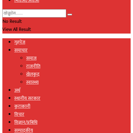
भिडिओ/अडिओ
No Result
View All Result
गृहपेज
समाचार
समाज
राजनीति
खेलकुद
स्वास्थ्य
अर्थ
स्थानीय सरकार
कुराकानी
विचार
विज्ञान/प्रबिधि
सम्पादकीय