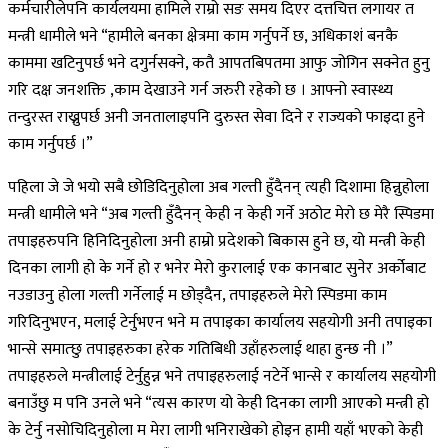
कर्मचारीलेपनि कार्यलयमा हामिले राम्रो सङ समय दिएर दत्तचित्त लगायर त
मन्त्री धामीले भने “हामीले बनका क्षेत्रमा काम गर्नुपर्ने छ, अधिकाशं बनकै
काममा खटिनुपर्छ भने दगुर्नसक्ने, कतै आपतबिपतमा आफु जोगिन सक्नेत हुनु
गरि दक्ष जनशक्ति ,काम देखाउने गर्न जरुरी रहेको छ । आफ्नो स्वास्थ्य
तन्दुरस्त राख्नुपर्छ अनी जनतालाइपनि दुरुस्त सेवा दिने र राज्यको फाइदा हुने
काम गर्नुपर्छ ।”
पहिला जे जे भयो सबै छोडिदिनुहोला अब गल्ती हुँदैनन् त्यही दिशामा हिन्नुहोला
मन्त्री धामीले भने “अब गल्ती हुँदैनन् केही न केही गर्ने अठोट मेरो छ मेरै स्पिडमा
तपाइहरुपनि हिनिदिनुहोला अनी हाम्रो प्रदेशको बिकास हुने छ, यो मन्त्री केही
दिनका लागी हो के गर्ने हो र भनेर मेरो कुरालाई एक कानबाट सुनेर अर्कोबाट
नउडाउनु होला गल्ती गर्नेलाई म छोड्दैन, तपाइहरुले मेरो स्पिडमा काम
गरिदिनुभएन, मलाई टेर्नुभएन भने म तपाइका कार्यालय सहयोगी अनी तपाइका
भान्से समात्छु तपाइहरुका हरेक गतिबिधी उहाँहरुलाई थाहा हुन्छ नी ।”
तपाइहरुले मन्त्रीलाई टेर्नुहुन्न भने तपाइहरुलाई नटेर्ने भान्से र कार्यालय सहयोगी
बनाउँछु म पनि उनले भने “त्यस कारण यो केही दिनका लागी आएको मन्त्री हो
के टेर्नु नसोचिदिनुहोला म मेरा लागी भनिराखेको होइन हामी यहाँ भएको केही