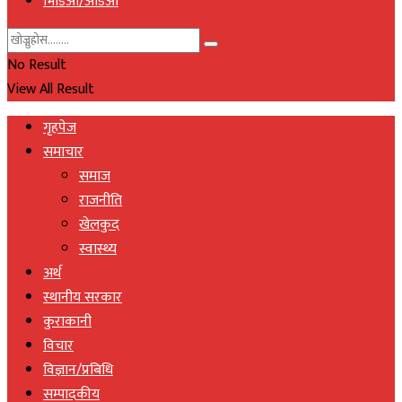
भिडिओ/अडिओ
No Result
View All Result
गृहपेज
समाचार
समाज
राजनीति
खेलकुद
स्वास्थ्य
अर्थ
स्थानीय सरकार
कुराकानी
विचार
विज्ञान/प्रबिधि
सम्पादकीय