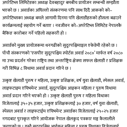
अपरेटिभ्स लिमिटेडका अध्यक्ष देवबहादुर बमबीच प्रायोजन सम्बन्धी सम्झौता
भएको छ । अवार्डका अघिल्लो संस्करणमा पनि साथ दिदैं आकको को–
अपरेटिभ्सका अध्यक्ष बमले आगामी दिनमा पनि खेलाडीहरुको हौसला बढाउने
कार्यक्रमलाई सहयोग गर्ने बताए । नवजीवन को–अपरेटिभ्स लिमिटेड नेपालकै
बैकिङ कारोबार गर्ने पहिलो सहकारी हो ।
अवार्डको मुख्य प्रायोजकमा धनगढीको सुदुरपश्चिमाञ्चल एकेडेमी रहेको छ ।
पाँचौ संस्करणको ‘एसपीए सुदूरपश्चिम स्पोर्टस अवार्ड २०८०’ मार्फत वर्ष २०८०
मा उच्च प्रदर्शन गरेका राष्ट्रिय तथा अन्तर्राष्ट्रिय क्षेत्रमा सफल खेलाडी र प्रशिक्षक
गरी विभिन्न ८ विधामा अवार्ड प्रदान गरिने छ ।
उत्कृष्ट खेलाडी पुरुष र महिला, उत्कृष्ट प्रशिक्षक, वर्ष युवा खेलाडी, स्पेसल अवार्ड,
लाइफटाइम एचिभमेन्ट अवार्ड, सुदूरपश्चिम आइकन महिला र पुरुष विधामा
अवार्ड प्रदान गरिने भएको हो । उत्कृष्ट खेलाडी पुरुष र महिला विधाका
विजेतालाई ३५÷३५ हजार, उत्कृष्ट प्रशिक्षकलाई ३० हजार, वर्ष युवा खेलाडी,
स्पेसल अवार्ड र लाइफटाईम एचिभमेन्ट अवार्डका विजेतालाई २५÷२५ हजार
नगदबाट पुरस्कृत गरिने आयोजक नेपाल खेलकुद पत्रकार मञ्च कैलालीले
जनाएको छ । यस्तै सुदूरपश्चिम आईकन महिला र पुरुष विधाका विजेतालाई