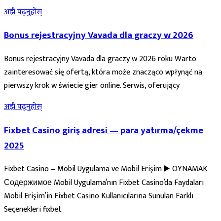
अझै पढ्नुहोस्
Bonus rejestracyjny Vavada dla graczy w 2026
Bonus rejestracyjny Vavada dla graczy w 2026 roku Warto
zainteresować się ofertą, która może znacząco wpłynąć na
pierwszy krok w świecie gier online. Serwis, oferujący
अझै पढ्नुहोस्
Fixbet Casino giriş adresi — para yatırma/çekme
2025
Fixbet Casino – Mobil Uygulama ve Mobil Erişim ▶️ OYNAMAK
Содержимое Mobil Uygulama’nın Fixbet Casino’da Faydaları
Mobil Erişim’in Fixbet Casino Kullanıcılarına Sunulan Farklı
Seçenekleri fixbet