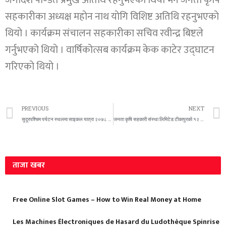
जगदिश पण्डित प्रमुख अतिथि रहनुभएकाे थियाे भने जनता कृषि
सहकारीका अध्यक्ष महाेन नाथ याेगि विशिष्ट अतिथि रहनुभएकाे
थियाे । कार्यक्रम संचालन सहकारीका सचिव रवीन्द्र बिष्टले
गर्नुभएको थियाे । वार्षिकोत्सब कार्यक्रम केक काटेर उद्घाटन
गरिएको थियाे ।
PREVIOUS
NEXT
सुदूरपश्चिम पर्यटन स्थलमा साइकल यात्रा २०७८ धनगढीबाट सुरु
जनता कृषि सहकारी संस्था लिमिटेड टीकापुरको १२ औं वार्षिक साधारण सभा सम्पन्न
ताजा खबर
Free Online Slot Games – How to Win Real Money at Home
Les Machines Électroniques de Hasard du Ludothèque Spinrise