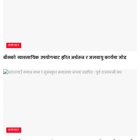
समाचार
बाँसको व्यावसायिक उपयोगबाट हरित अर्थतन्त्र र जलवायु कार्यमा जोड
समाचार