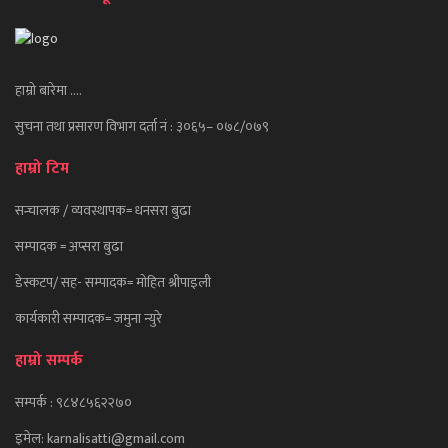
हाम्रो बारेमा ….
सुचना तथा प्रसारण विभाग दर्ता नं : ३०६५– ०७८/०७९
हाम्रो टिम
सन्चालक / व्यवस्थापक= धनसरा बुढा
सम्पादक = अप्सरा बुढा
डेस्कटप/ सह- सम्पादक= माेहित श्रीपाइली
कार्यकारी सम्पादक= जमुना न्युरे
हाम्रो सम्पर्क
सम्पर्क : ९८४८५६२२७०
इमेल: karnalisatti@gmail.com