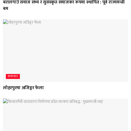
बरालगाउँ समाज सभ्य र सुसंस्कृत समाजका रूपमा स्थापित : पूर्व राज्यमन्त्री
बम
समाचार
लोहरपुरमा अजिङ्गर फेला