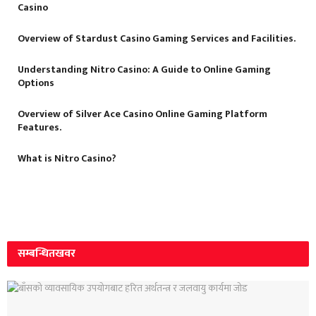
Casino
Overview of Stardust Casino Gaming Services and Facilities.
Understanding Nitro Casino: A Guide to Online Gaming
Options
Overview of Silver Ace Casino Online Gaming Platform
Features.
What is Nitro Casino?
सम्बन्धित
खवर