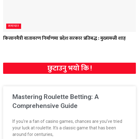
समाचार
किसानमैत्री वातावरण निर्माणमा प्रदेश सरकार प्रतिबद्ध : मुख्यमन्त्री शाह
छुटाउनु भयो कि !
Mastering Roulette Betting: A
Comprehensive Guide
If you’re a fan of casino games, chances are you’ve tried
your luck at roulette. It’s a classic game that has been
around for centuries,