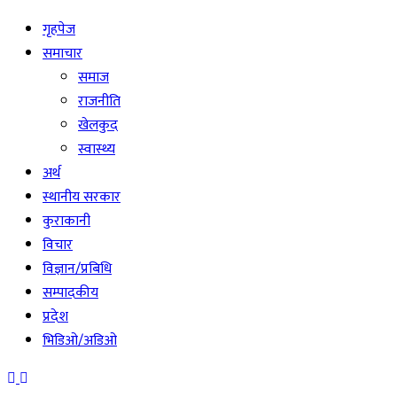
गृहपेज
समाचार
समाज
राजनीति
खेलकुद
स्वास्थ्य
अर्थ
स्थानीय सरकार
कुराकानी
विचार
विज्ञान/प्रबिधि
सम्पादकीय
प्रदेश
भिडिओ/अडिओ