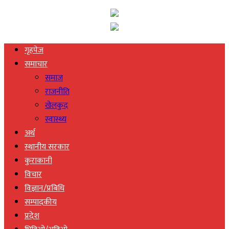
गृहपेज
समाचार
समाज
राजनीति
खेलकुद
स्वास्थ्य
अर्थ
स्थानीय सरकार
कुराकानी
विचार
विज्ञान/प्रबिधि
सम्पादकीय
प्रदेश