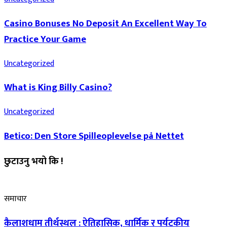
Casino Bonuses No Deposit An Excellent Way To
Practice Your Game
Uncategorized
What is King Billy Casino?
Uncategorized
Betico: Den Store Spilleoplevelse på Nettet
छुटाउनु भयो कि !
समाचार
कैलाशधाम तीर्थस्थल : ऐतिहासिक, धार्मिक र पर्यटकीय