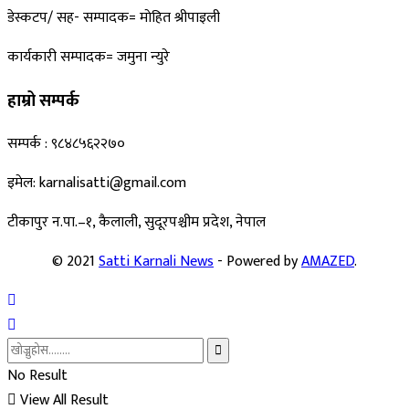
डेस्कटप/ सह- सम्पादक= माेहित श्रीपाइली
कार्यकारी सम्पादक= जमुना न्युरे
हाम्रो सम्पर्क
सम्पर्क : ९८४८५६२२७०
इमेल: karnalisatti@gmail.com
टीकापुर न
.पा.–१, कैलाली, सुदूरपश्चीम प्रदेश, नेपाल
© 2021
Satti Karnali News
- Powered by
AMAZED
.
No Result
View All Result