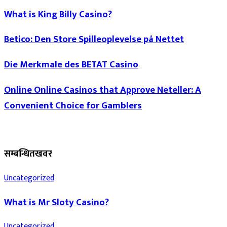
What is King Billy Casino?
Betico: Den Store Spilleoplevelse på Nettet
Die Merkmale des BETAT Casino
Online Online Casinos that Approve Neteller: A
Convenient Choice for Gamblers
सम्बन्धित
खवर
Uncategorized
What is Mr Sloty Casino?
Uncategorized