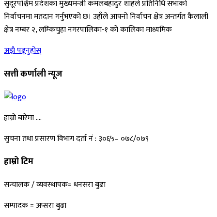
सुदूरपश्चिम प्रदेशका मुख्यमन्त्री कमलबहादुर शाहले प्रतिनिधि सभाको
निर्वाचनमा मतदान गर्नुभएको छ। उहाँले आफ्नो निर्वाचन क्षेत्र अन्तर्गत कैलाली
क्षेत्र नम्बर २, लम्किचुहा नगरपालिका-१ को कालिका माध्यमिक
अझै पढ्नुहोस्
सत्ती कर्णाली न्यूज
हाम्रो बारेमा ….
सुचना तथा प्रसारण विभाग दर्ता नं : ३०६५– ०७८/०७९
हाम्रो टिम
सन्चालक / व्यवस्थापक= धनसरा बुढा
सम्पादक = अप्सरा बुढा