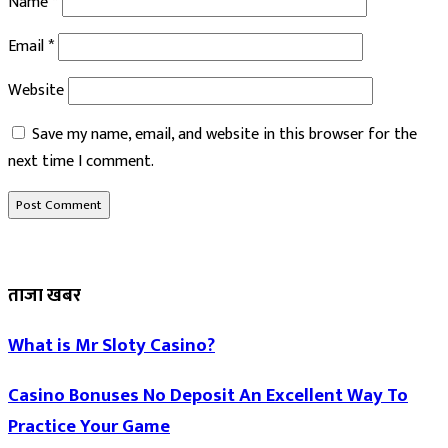
Name
*
Email
*
Website
Save my name, email, and website in this browser for the
next time I comment.
ताजा खबर
What is Mr Sloty Casino?
Casino Bonuses No Deposit An Excellent Way To
Practice Your Game