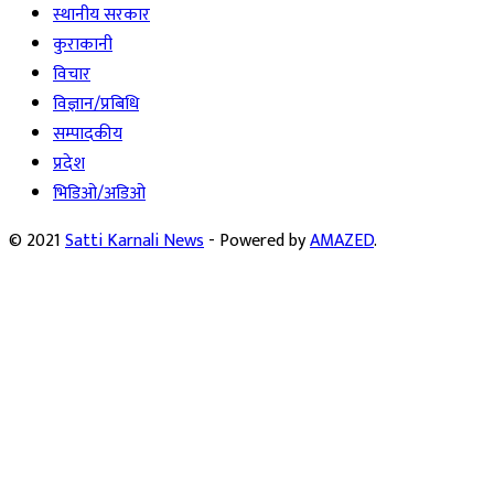
स्थानीय सरकार
कुराकानी
विचार
विज्ञान/प्रबिधि
सम्पादकीय
प्रदेश
भिडिओ/अडिओ
© 2021
Satti Karnali News
- Powered by
AMAZED
.