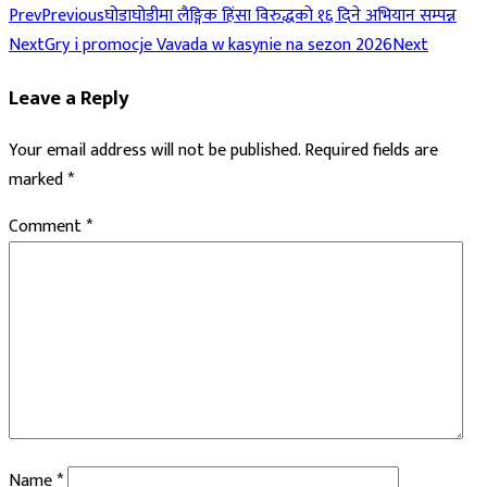
Prev
Previous
घोडाघोडीमा लैङ्गिक हिंसा विरुद्धको १६ दिने अभियान सम्पन्न
Next
Gry i promocje Vavada w kasynie na sezon 2026
Next
Leave a Reply
Your email address will not be published.
Required fields are
marked
*
Comment
*
Name
*