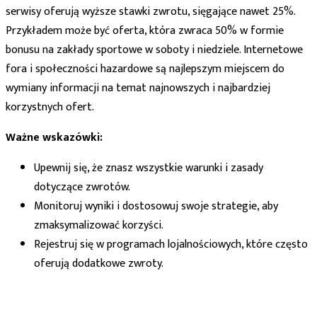
serwisy oferują wyższe stawki zwrotu, sięgające nawet 25%.
Przykładem może być oferta, która zwraca 50% w formie
bonusu na zakłady sportowe w soboty i niedziele. Internetowe
fora i społeczności hazardowe są najlepszym miejscem do
wymiany informacji na temat najnowszych i najbardziej
korzystnych ofert.
Ważne wskazówki:
Upewnij się, że znasz wszystkie warunki i zasady
dotyczące zwrotów.
Monitoruj wyniki i dostosowuj swoje strategie, aby
zmaksymalizować korzyści.
Rejestruj się w programach lojalnościowych, które często
oferują dodatkowe zwroty.