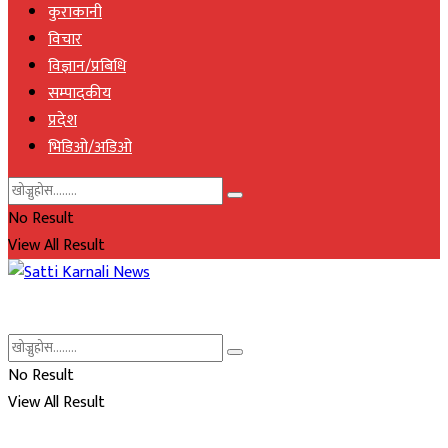
कुराकानी
विचार
विज्ञान/प्रबिधि
सम्पादकीय
प्रदेश
भिडिओ/अडिओ
No Result
View All Result
No Result
View All Result