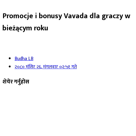
Promocje i bonusy Vavada dla graczy w
bieżącym roku
Budha LB
२०८० मंसिर २६, मंगलवार ०२:५१ गते
शेयेर गर्नुहोस