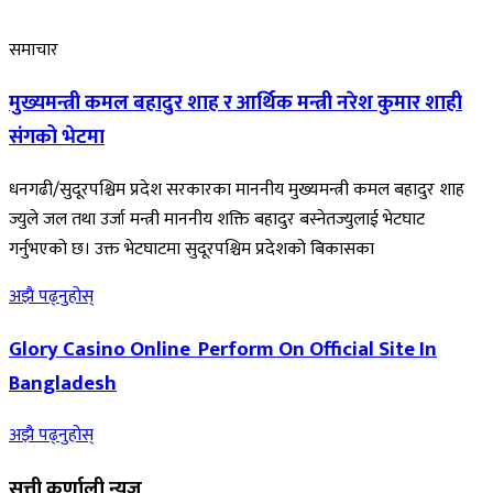
समाचार
मुख्यमन्त्री कमल बहादुर शाह र आर्थिक मन्त्री नरेश कुमार शाही
संगको भेटमा
धनगढी/सुदूरपश्चिम प्रदेश सरकारका माननीय मुख्यमन्त्री कमल बहादुर शाह
ज्युले जल तथा उर्जा मन्त्री माननीय शक्ति बहादुर बस्नेतज्युलाई भेटघाट
गर्नुभएको छ। उक्त भेटघाटमा सुदूरपश्चिम प्रदेशको बिकासका
अझै पढ्नुहोस्
Glory Casino Online ️ Perform On Official Site In
Bangladesh
अझै पढ्नुहोस्
सत्ती कर्णाली न्यूज