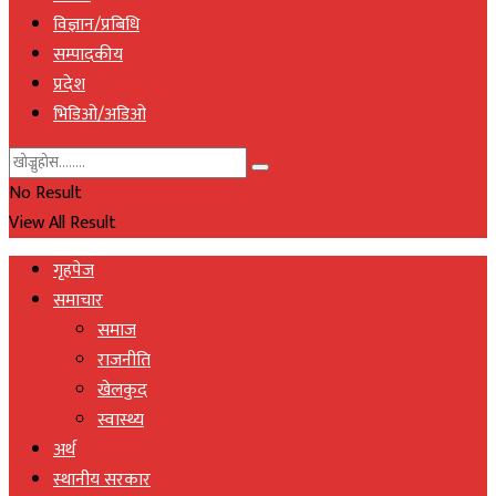
विज्ञान/प्रबिधि
सम्पादकीय
प्रदेश
भिडिओ/अडिओ
No Result
View All Result
गृहपेज
समाचार
समाज
राजनीति
खेलकुद
स्वास्थ्य
अर्थ
स्थानीय सरकार