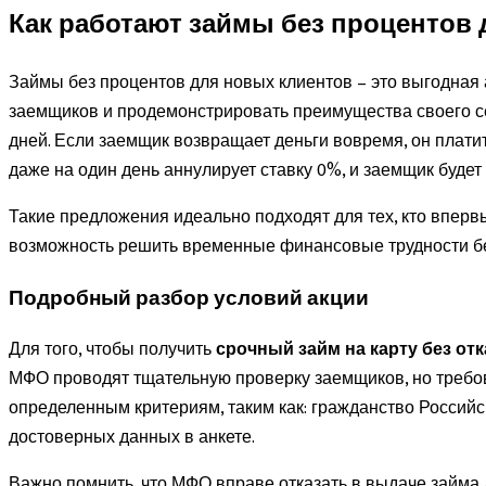
Как работают займы без процентов 
Займы без процентов для новых клиентов – это выгодная
заемщиков и продемонстрировать преимущества своего сер
дней. Если заемщик возвращает деньги вовремя, он платит
даже на один день аннулирует ставку 0%, и заемщик буде
Такие предложения идеально подходят для тех, кто вперв
возможность решить временные финансовые трудности без
Подробный разбор условий акции
Для того, чтобы получить
срочный займ на карту без отк
МФО проводят тщательную проверку заемщиков, но требова
определенным критериям, таким как: гражданство Российс
достоверных данных в анкете.
Важно помнить, что МФО вправе отказать в выдаче займа