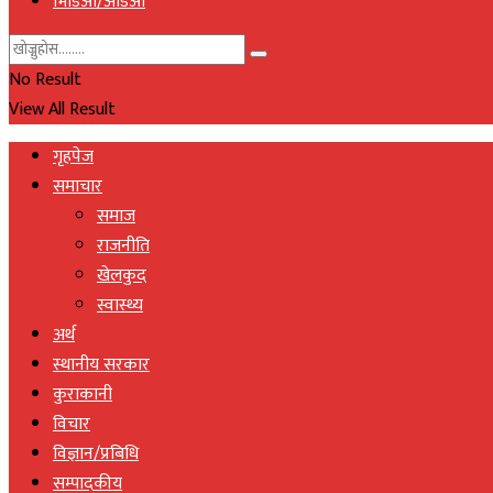
भिडिओ/अडिओ
No Result
View All Result
गृहपेज
समाचार
समाज
राजनीति
खेलकुद
स्वास्थ्य
अर्थ
स्थानीय सरकार
कुराकानी
विचार
विज्ञान/प्रबिधि
सम्पादकीय