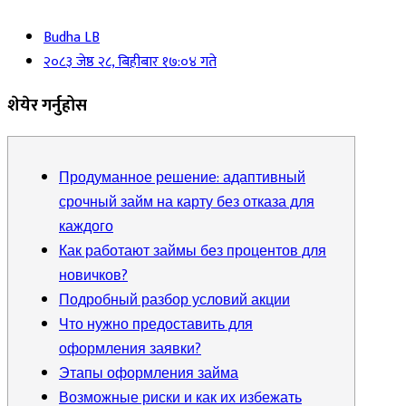
Budha LB
२०८३ जेष्ठ २८, बिहीबार १७:०४ गते
शेयेर गर्नुहोस
Продуманное решение: адаптивный
срочный займ на карту без отказа для
каждого
Как работают займы без процентов для
новичков?
Подробный разбор условий акции
Что нужно предоставить для
оформления заявки?
Этапы оформления займа
Возможные риски и как их избежать