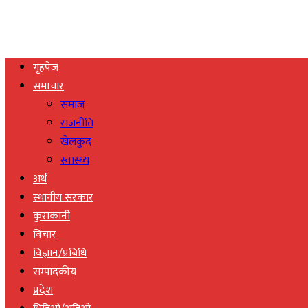
गृहपेज
समाचार
समाज
राजनीति
खेलकुद
स्वास्थ्य
अर्थ
स्थानीय सरकार
कुराकानी
विचार
विज्ञान/प्रबिधि
सम्पादकीय
प्रदेश