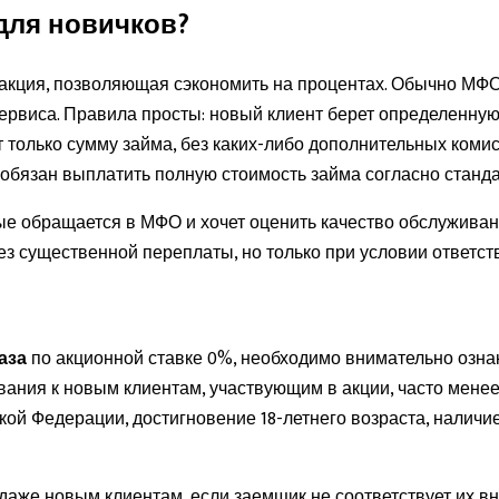
для новичков?
 акция, позволяющая сэкономить на процентах. Обычно МФО
виса. Правила просты: новый клиент берет определенную су
 только сумму займа, без каких-либо дополнительных комис
т обязан выплатить полную стоимость займа согласно стан
ые обращается в МФО и хочет оценить качество обслуживани
 существенной переплаты, но только при условии ответств
аза
по акционной ставке 0%, необходимо внимательно озна
ния к новым клиентам, участвующим в акции, часто менее 
кой Федерации, достигновение 18-летнего возраста, наличи
 даже новым клиентам, если заемщик не соответствует их 