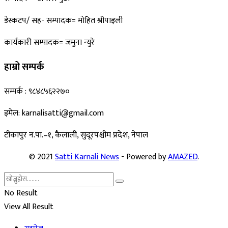
डेस्कटप/ सह- सम्पादक= माेहित श्रीपाइली
कार्यकारी सम्पादक= जमुना न्युरे
हाम्रो सम्पर्क
सम्पर्क : ९८४८५६२२७०
इमेल: karnalisatti@gmail.com
टीकापुर न
.पा.–१, कैलाली, सुदूरपश्चीम प्रदेश, नेपाल
© 2021
Satti Karnali News
- Powered by
AMAZED
.
No Result
View All Result