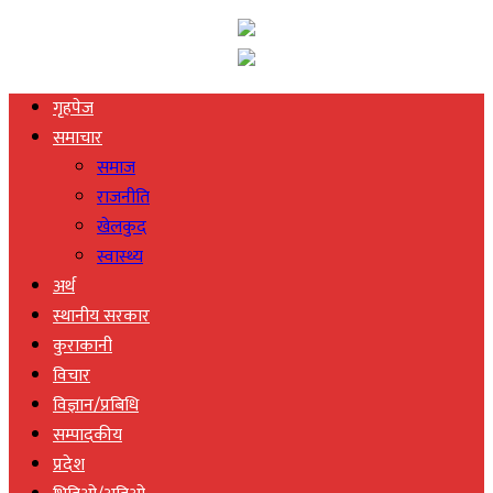
गृहपेज
समाचार
समाज
राजनीति
खेलकुद
स्वास्थ्य
अर्थ
स्थानीय सरकार
कुराकानी
विचार
विज्ञान/प्रबिधि
सम्पादकीय
प्रदेश