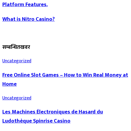
Platform Features.
What is Nitro Casino?
सम्बन्धित
खवर
Uncategorized
Free Online Slot Games – How to Win Real Money at
Home
Uncategorized
Les Machines Électroniques de Hasard du
Ludothèque Spinrise Casino