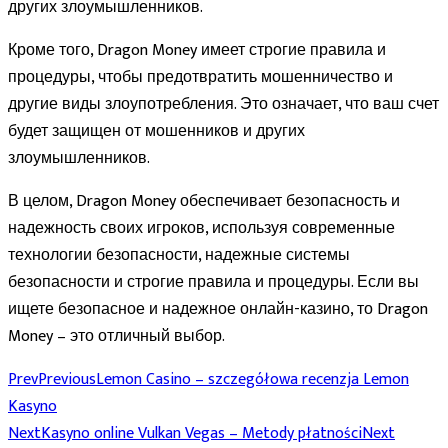
других злоумышленников.
Кроме того, Dragon Money имеет строгие правила и
процедуры, чтобы предотвратить мошенничество и
другие виды злоупотребления. Это означает, что ваш счет
будет защищен от мошенников и других
злоумышленников.
В целом, Dragon Money обеспечивает безопасность и
надежность своих игроков, используя современные
технологии безопасности, надежные системы
безопасности и строгие правила и процедуры. Если вы
ищете безопасное и надежное онлайн-казино, то Dragon
Money – это отличный выбор.
Prev
Previous
Lemon Casino – szczegółowa recenzja Lemon
Kasyno
Next
Kasyno online Vulkan Vegas – Metody płatności
Next