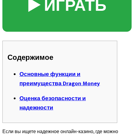
▶️ ИГРАТЬ
Содержимое
Основные функции и
преимущества Dragon Money
Оценка безопасности и
надежности
Если вы ищете надежное онлайн-казино, где можно