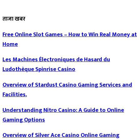
ताजा खबर
Free Online Slot Games – How to Win Real Money at
Home
Les Machines Électroniques de Hasard du
Ludothèque Spinrise Casino
Overview of Stardust Casino Gaming Services and
Facilities.
Understanding Nitro Casino: A Guide to Online
Gaming Options
Overview of Silver Ace Casino Online Gaming