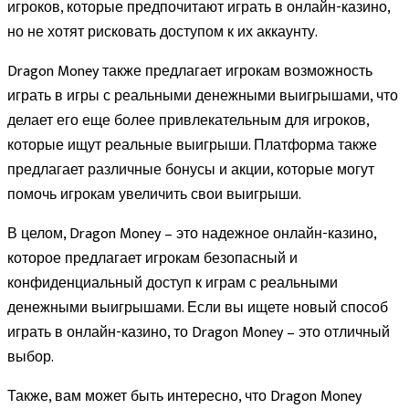
игроков, которые предпочитают играть в онлайн-казино,
но не хотят рисковать доступом к их аккаунту.
Dragon Money также предлагает игрокам возможность
играть в игры с реальными денежными выигрышами, что
делает его еще более привлекательным для игроков,
которые ищут реальные выигрыши. Платформа также
предлагает различные бонусы и акции, которые могут
помочь игрокам увеличить свои выигрыши.
В целом, Dragon Money – это надежное онлайн-казино,
которое предлагает игрокам безопасный и
конфиденциальный доступ к играм с реальными
денежными выигрышами. Если вы ищете новый способ
играть в онлайн-казино, то Dragon Money – это отличный
выбор.
Также, вам может быть интересно, что Dragon Money