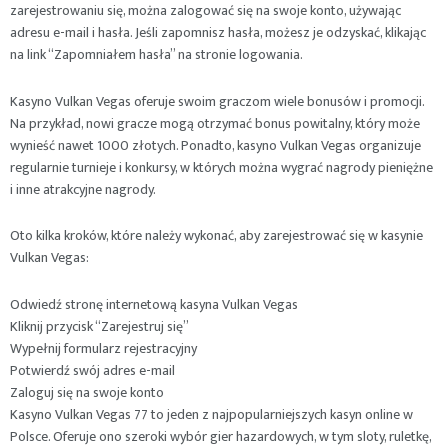
zarejestrowaniu się, można zalogować się na swoje konto, używając
adresu e-mail i hasła. Jeśli zapomnisz hasła, możesz je odzyskać, klikając
na link “Zapomniałem hasła” na stronie logowania.
Kasyno Vulkan Vegas oferuje swoim graczom wiele bonusów i promocji.
Na przykład, nowi gracze mogą otrzymać bonus powitalny, który może
wynieść nawet 1000 złotych. Ponadto, kasyno Vulkan Vegas organizuje
regularnie turnieje i konkursy, w których można wygrać nagrody pieniężne
i inne atrakcyjne nagrody.
Oto kilka kroków, które należy wykonać, aby zarejestrować się w kasynie
Vulkan Vegas:
Odwiedź stronę internetową kasyna Vulkan Vegas
Kliknij przycisk “Zarejestruj się”
Wypełnij formularz rejestracyjny
Potwierdź swój adres e-mail
Zaloguj się na swoje konto
Kasyno Vulkan Vegas 77 to jeden z najpopularniejszych kasyn online w
Polsce. Oferuje ono szeroki wybór gier hazardowych, w tym sloty, ruletkę,