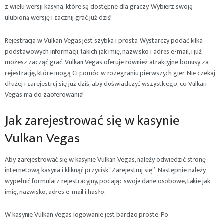
z wielu wersji kasyna, które są dostępne dla graczy. Wybierz swoją
ulubioną wersję i zacznij grać już dziś!
Rejestracja w Vulkan Vegas jest szybka i prosta. Wystarczy podać kilka
podstawowych informacji, takich jak imię, nazwisko i adres e-mail, i już
możesz zacząć grać. Vulkan Vegas oferuje również atrakcyjne bonusy za
rejestrację, które mogą Ci pomóc w rozegraniu pierwszych gier. Nie czekaj
dłużej i zarejestruj się już dziś, aby doświadczyć wszystkiego, co Vulkan
Vegas ma do zaoferowania!
Jak zarejestrować się w kasynie
Vulkan Vegas
Aby zarejestrować się w kasynie Vulkan Vegas, należy odwiedzić stronę
internetową kasyna i kliknąć przycisk “Zarejestruj się”. Następnie należy
wypełnić formularz rejestracyjny, podając swoje dane osobowe, takie jak
imię, nazwisko, adres e-mail i hasło.
W kasynie Vulkan Vegas logowanie jest bardzo proste. Po