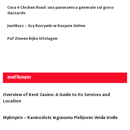
Cosa è Chicken Road: una panoramica generale sul gioco
dazzardo
JeetBuzz – Gry Rozrywki w Kasynie Online
Paf Zinnen Rijke Uitslagen
सम्बन्धित
खवर
UNCATEGORIZED
Overview of Kent Casino: A Guide to Its Services and
Location
UNCATEGORIZED
MyEmpire – Kasinoslots Ieguvumu Piekļuves Veida Izvēle
UNCATEGORIZED