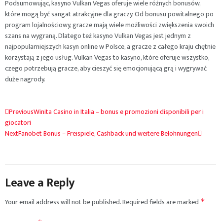
Podsumowując, kasyno Vulkan Vegas oferuje wiele różnych bonusów,
które mogą być sangat atrakcyjne dla graczy. Od bonusu powitalnego po
program lojalnościowy, gracze mają wiele możliwości zwiększenia swoich
szans na wygraną. Dlatego też kasyno Vulkan Vegas jest jednym z
najpopularniejszych kasyn online w Polsce, a gracze z całego kraju chętnie
korzystają z jego usług. Vulkan Vegas to kasyno, które oferuje wszystko,
czego potrzebują gracze, aby cieszyć się emocjonującą grą i wygrywać
duże nagrody.
Previous
Winita Casino in Italia – bonus e promozioni disponibili per i
giocatori
Next
Fanobet Bonus – Freispiele, Cashback und weitere Belohnungen
Leave a Reply
Your email address will not be published.
Required fields are marked
*