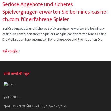
Seriöse Angebote und sicheres
Spielvergnügen erwarten Sie bei nines-casino-
ch.com für erfahrene Spieler
Seriöse Angebote und sicheres Spielvergnügen erwarten Sie bei nines-
casino-ch.com für erfahrene Spieler Das Spieleangebot von Nines Casino
Die Vielfalt der Spielautomaten Bonusangebote und Promotionen Die
अझै पढ्नुहोस्
सत्ती कर्णाली न्यूज
हाम्रो बारेमा ….
सुचना तथा प्रसारण विभाग दर्ता नं : ३०६५– ०७८/०७९