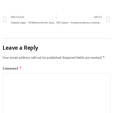
PREVIOUS
NEXT
Casoola Login – Probleme bei der Anmeldung und mögliche Lösungen
NV Casino – bezpieczeństwo i ochrona graczy
Leave a Reply
Your email address will not be published.
Required fields are marked
*
Comment
*