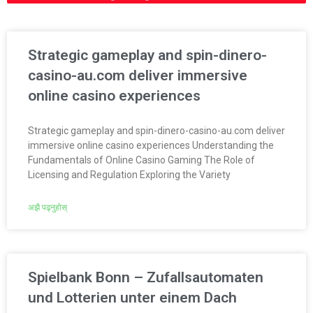
Strategic gameplay and spin-dinero-
casino-au.com deliver immersive
online casino experiences
Strategic gameplay and spin-dinero-casino-au.com deliver
immersive online casino experiences Understanding the
Fundamentals of Online Casino Gaming The Role of
Licensing and Regulation Exploring the Variety
अझै पढ्नुहोस्
Spielbank Bonn – Zufallsautomaten
und Lotterien unter einem Dach