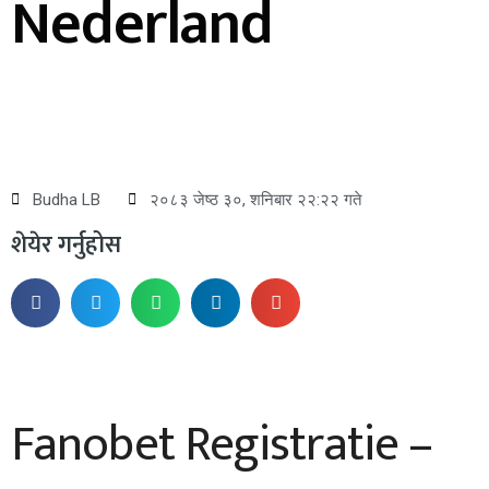
Nederland
Budha LB
२०८३ जेष्ठ ३०, शनिबार २२:२२ गते
शेयेर गर्नुहोस
Fanobet Registratie –