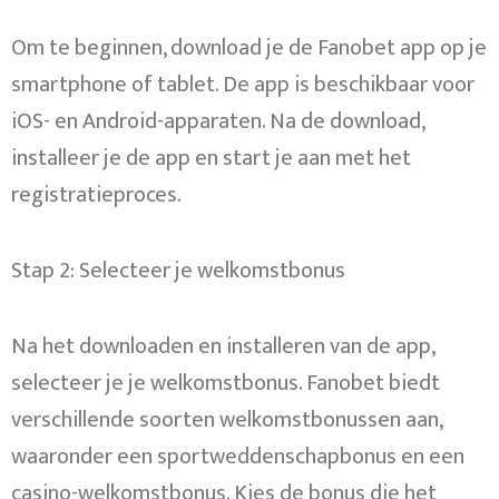
Om te beginnen, download je de Fanobet app op je
smartphone of tablet. De app is beschikbaar voor
iOS- en Android-apparaten. Na de download,
installeer je de app en start je aan met het
registratieproces.
Stap 2: Selecteer je welkomstbonus
Na het downloaden en installeren van de app,
selecteer je je welkomstbonus. Fanobet biedt
verschillende soorten welkomstbonussen aan,
waaronder een sportweddenschapbonus en een
casino-welkomstbonus. Kies de bonus die het