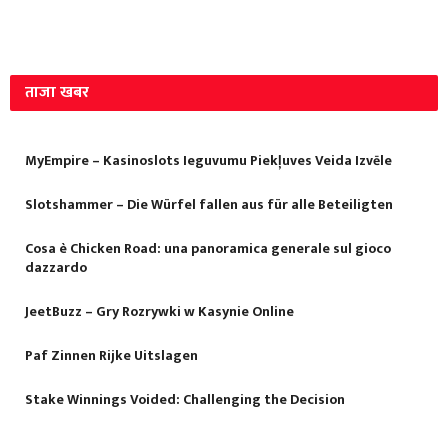
ताजा खबर
MyEmpire – Kasinoslots Ieguvumu Piekļuves Veida Izvēle
Slotshammer – Die Würfel fallen aus für alle Beteiligten
Cosa è Chicken Road: una panoramica generale sul gioco
dazzardo
JeetBuzz – Gry Rozrywki w Kasynie Online
Paf Zinnen Rijke Uitslagen
Stake Winnings Voided: Challenging the Decision