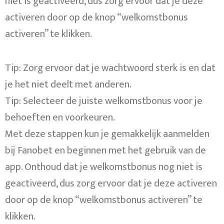
niet is geactiveerd, dus zorg ervoor dat je deze
activeren door op de knop “welkomstbonus
activeren” te klikken.
Tip: Zorg ervoor dat je wachtwoord sterk is en dat
je het niet deelt met anderen.
Tip: Selecteer de juiste welkomstbonus voor je
behoeften en voorkeuren.
Met deze stappen kun je gemakkelijk aanmelden
bij Fanobet en beginnen met het gebruik van de
app. Onthoud dat je welkomstbonus nog niet is
geactiveerd, dus zorg ervoor dat je deze activeren
door op de knop “welkomstbonus activeren” te
klikken.