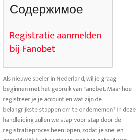
Содержимое
Registratie aanmelden
bij Fanobet
Als nieuwe speler in Nederland, wil je graag
beginnen met het gebruik van Fanobet. Maar hoe
registreer je je account en wat zijn de
belangrijkste stappen om te ondernemen? In deze
handleiding zullen we stap-voor-stap door de
registratieproces heen lopen, zodat je snel en