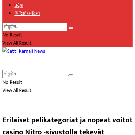
प्रदेश
भिडिओ/अडिओ
No Result
View All Result
No Result
View All Result
Erilaiset pelikategoriat ja nopeat voitot
casino Nitro -sivustolla tekevät