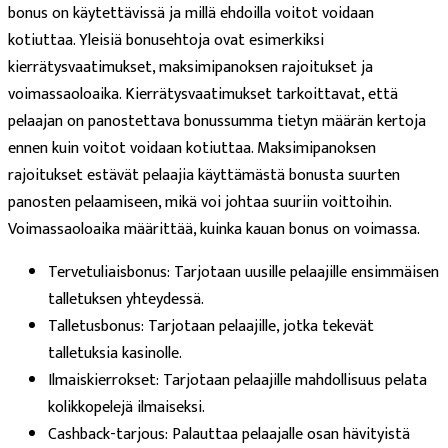
bonus on käytettävissä ja millä ehdoilla voitot voidaan
kotiuttaa. Yleisiä bonusehtoja ovat esimerkiksi
kierrätysvaatimukset, maksimipanoksen rajoitukset ja
voimassaoloaika. Kierrätysvaatimukset tarkoittavat, että
pelaajan on panostettava bonussumma tietyn määrän kertoja
ennen kuin voitot voidaan kotiuttaa. Maksimipanoksen
rajoitukset estävät pelaajia käyttämästä bonusta suurten
panosten pelaamiseen, mikä voi johtaa suuriin voittoihin.
Voimassaoloaika määrittää, kuinka kauan bonus on voimassa.
Tervetuliaisbonus: Tarjotaan uusille pelaajille ensimmäisen
talletuksen yhteydessä.
Talletusbonus: Tarjotaan pelaajille, jotka tekevät
talletuksia kasinolle.
Ilmaiskierrokset: Tarjotaan pelaajille mahdollisuus pelata
kolikkopelejä ilmaiseksi.
Cashback-tarjous: Palauttaa pelaajalle osan hävityistä