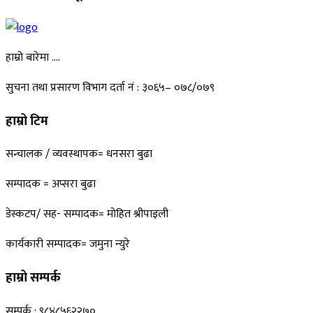
हाम्रो बारेमा ….
सुचना तथा प्रसारण विभाग दर्ता नं : ३०६५– ०७८/०७९
हाम्रो टिम
सन्चालक / व्यवस्थापक= धनसरा बुढा
सम्पादक = अप्सरा बुढा
डेस्कटप/ सह- सम्पादक= माेहित श्रीपाइली
कार्यकारी सम्पादक= जमुना न्युरे
हाम्रो सम्पर्क
सम्पर्क : ९८४८५६२२७०