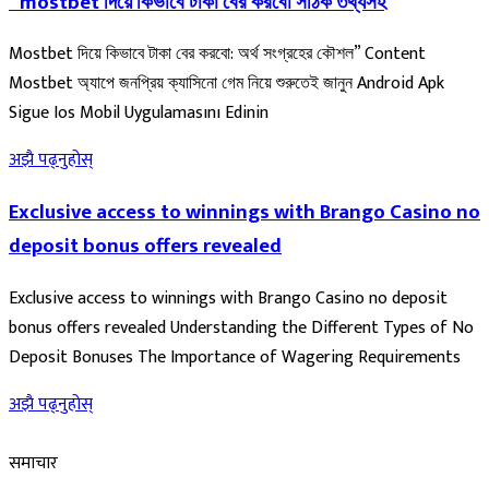
“mostbet দিয়ে কিভাবে টাকা বের করবো সঠিক তথ্যসহ
Mostbet দিয়ে কিভাবে টাকা বের করবো: অর্থ সংগ্রহের কৌশল” Content
Mostbet অ্যাপে জনপ্রিয় ক্যাসিনো গেম নিয়ে শুরুতেই জানুন Android Apk
Sigue Ios Mobil Uygulamasını Edinin
अझै पढ्नुहोस्
Exclusive access to winnings with Brango Casino no
deposit bonus offers revealed
Exclusive access to winnings with Brango Casino no deposit
bonus offers revealed Understanding the Different Types of No
Deposit Bonuses The Importance of Wagering Requirements
अझै पढ्नुहोस्
समाचार