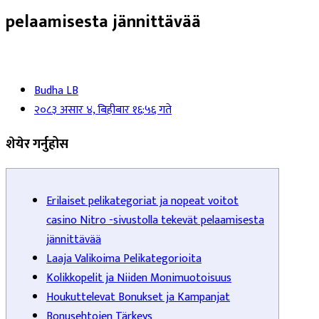
pelaamisesta jännittävää
Budha LB
२०८३ असार ४, बिहीबार १६:५६ गते
शेयेर गर्नुहोस
Erilaiset pelikategoriat ja nopeat voitot
casino Nitro -sivustolla tekevät pelaamisesta
jännittävää
Laaja Valikoima Pelikategorioita
Kolikkopelit ja Niiden Monimuotoisuus
Houkuttelevat Bonukset ja Kampanjat
Bonusehtojen Tärkeys