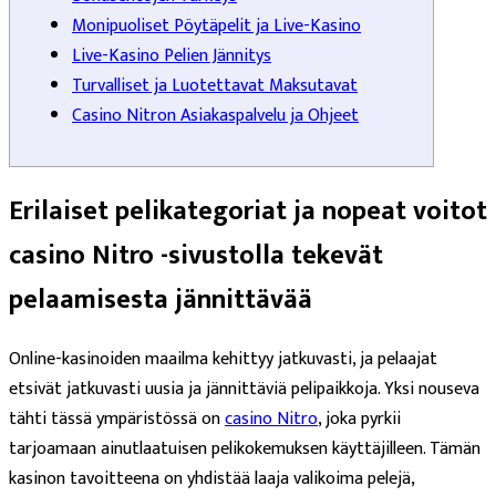
Monipuoliset Pöytäpelit ja Live-Kasino
Live-Kasino Pelien Jännitys
Turvalliset ja Luotettavat Maksutavat
Casino Nitron Asiakaspalvelu ja Ohjeet
Erilaiset pelikategoriat ja nopeat voitot
casino Nitro -sivustolla tekevät
pelaamisesta jännittävää
Online-kasinoiden maailma kehittyy jatkuvasti, ja pelaajat
etsivät jatkuvasti uusia ja jännittäviä pelipaikkoja. Yksi nouseva
tähti tässä ympäristössä on
casino Nitro
, joka pyrkii
tarjoamaan ainutlaatuisen pelikokemuksen käyttäjilleen. Tämän
kasinon tavoitteena on yhdistää laaja valikoima pelejä,