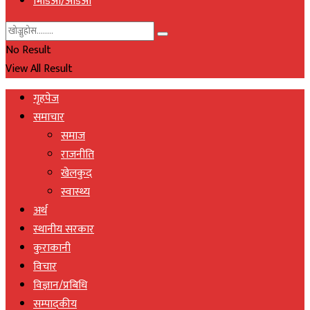
भिडिओ/अडिओ
No Result
View All Result
गृहपेज
समाचार
समाज
राजनीति
खेलकुद
स्वास्थ्य
अर्थ
स्थानीय सरकार
कुराकानी
विचार
विज्ञान/प्रबिधि
सम्पादकीय