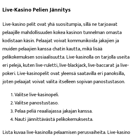
Live-Kasino Pelien Jännitys
Live-kasino pelit ovat yhä suositumpia, sillä ne tarjoavat
pelaajille mahdollisuuden kokea kasinon tunnelman omasta
kodistaan käsin. Pelaajat voivat kommunikoida jakajien ja
muiden pelaajien kanssa chatin kautta, mikä lisää
pelikokemuksen sosiaalisuutta. Live-kasinolla on tarjolla useita
eri pelejä, kuten live-ruletti, live-blackjack, live-baccarat ja live-
pokeri. Live-kasinopelit ovat yleensä saatavilla eri panoksilla,
joten pelaajat voivat valita itselleen sopivan panostustason.
Valitse live-kasinopeli.
Valitse panostustaso.
Pelaa peliä reaaliajassa jakajan kanssa.
Nauti jännittävästä pelikokemuksesta.
Lista kuvaa live-kasinolla pelaamisen perusvaiheita. Live-kasino